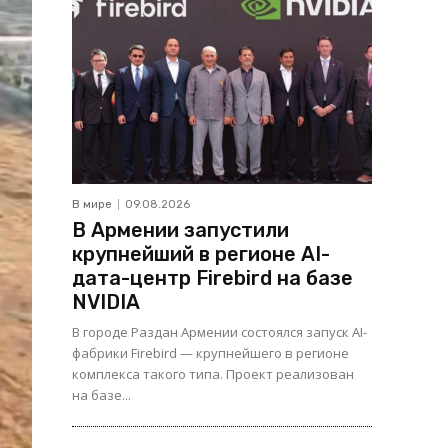
В мире
09.08.2026
В Армении запустили
крупнейший в регионе AI-
дата-центр Firebird на базе
NVIDIA
В городе Раздан Армении состоялся запуск AI-
фабрики Firebird — крупнейшего в регионе
комплекса такого типа. Проект реализован
на базе...