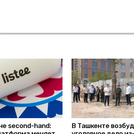
не second-hand:
В Ташкенте возбу
латформа меняет
уголовное дело из