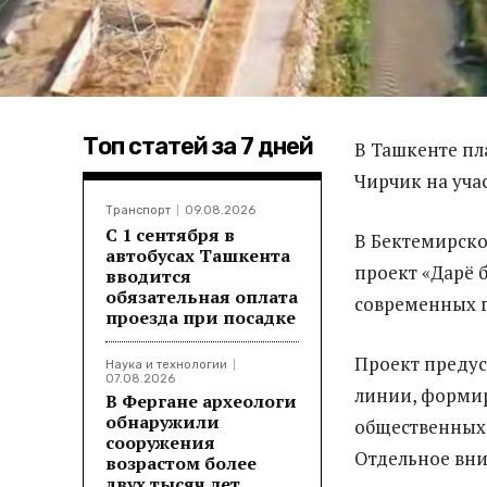
Топ статей за 7 дней
В Ташкенте пл
Чирчик на уча
Транспорт
09.08.2026
С 1 сентября в
В Бектемирско
автобусах Ташкента
проект «Дарё 
вводится
обязательная оплата
современных г
проезда при посадке
Проект предус
Наука и технологии
07.08.2026
линии, формир
В Фергане археологи
обнаружили
общественных 
сооружения
Отдельное вни
возрастом более
двух тысяч лет