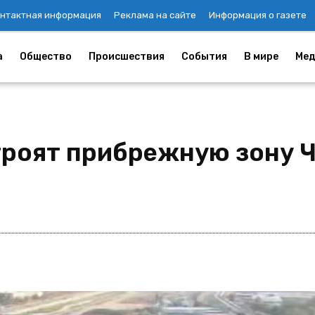
нтактная информация
Реклама на сайте
Информация о газете
а
Общество
Происшествия
События
В мире
Мед
троят прибрежную зону 