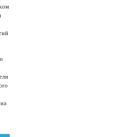
ском
м
гий
о
ели
ого
она