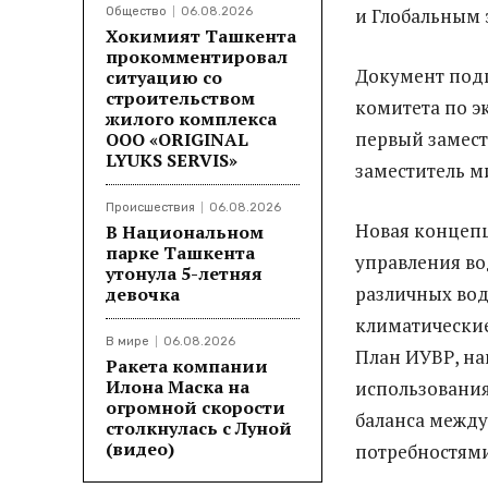
и Глобальным 
Общество
06.08.2026
Хокимият Ташкента
прокомментировал
Документ под
ситуацию со
строительством
комитета по э
жилого комплекса
первый замест
ООО «ORIGINAL
LYUKS SERVIS»
заместитель м
Происшествия
06.08.2026
Новая концепц
В Национальном
парке Ташкента
управления во
утонула 5-летняя
различных вод
девочка
климатические
В мире
06.08.2026
План ИУВР, н
Ракета компании
Илона Маска на
использования
огромной скорости
баланса межд
столкнулась с Луной
(видео)
потребностями