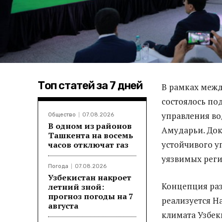
Топ статей за 7 дней
В рамках межд
состоялось п
управления во
Общество
07.08.2026
В одном из районов
Амударьи. Док
Ташкента на восемь
устойчивого у
часов отключат газ
уязвимых реги
Погода
07.08.2026
Узбекистан накроет
Концепция раз
летний зной:
прогноз погоды на 7
реализуется 
августа
климата Узбек