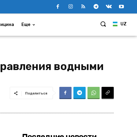
UZ
ицина
Еще
правления водными
Поделиться
Последние новости