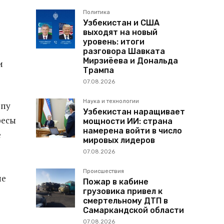
Политика
Узбекистан и США
выходят на новый
уровень: итоги
разговора Шавката
Мирзиёева и Дональда
и
Трампа
07.08.2026
Наука и технологии
ипу
Узбекистан наращивает
ресы
мощности ИИ: страна
намерена войти в число
е
мировых лидеров
07.08.2026
Происшествия
ие
Пожар в кабине
грузовика привел к
смертельному ДТП в
Самаркандской области
07.08.2026