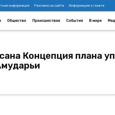
ктная информация
Реклама на сайте
Информация о газете
а
Общество
Происшествия
События
В мире
Мед
сана Концепция плана у
Амударьи