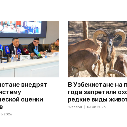
истане внедрят
В Узбекистане на 
истему
года запретили ох
ческой оценки
редкие виды живо
в
Экология
03.08.2026
08.2026