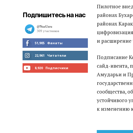
Пилотное внед
Подпишитесь на нас
районах Бухар
районах Карак
цифровизация 
и расширение 
51,905
Фанаты
МНЕ НРАВИТСЯ
22,961
Читатели
Подписание К
сайд-ивента, 
ЧИТАТЬ
8,920
Подписчики
Амударьи и Пр
ПОДПИСАТЬСЯ
государственн
сообщества, о
устойчивого у
к изменению 