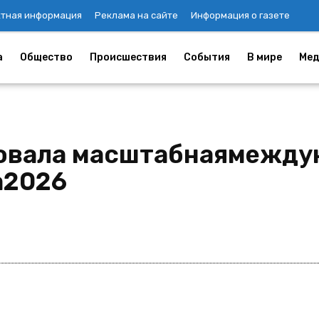
ктная информация
Реклама на сайте
Информация о газете
а
Общество
Происшествия
События
В мире
Мед
товала масштабнаямежду
ia2026