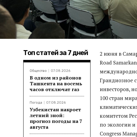
Топ статей за 7 дней
2 июня в Сама
Road Samarkan
международной
Общество
07.08.2026
В одном из районов
Грандиозное с
Ташкента на восемь
инвесторов, н
часов отключат газ
100 стран мир
Погода
07.08.2026
климатически
Узбекистан накроет
летний зной:
комитетом Рес
прогноз погоды на 7
по экологии и
августа
Congress Mana