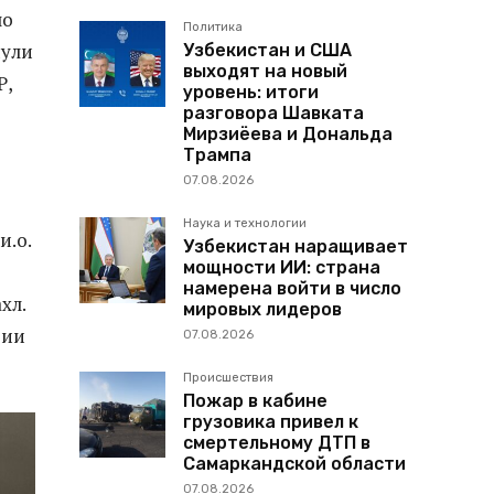
ло
Политика
нули
Узбекистан и США
выходят на новый
Р,
уровень: итоги
разговора Шавката
Мирзиёева и Дональда
Трампа
07.08.2026
Наука и технологии
и.о.
Узбекистан наращивает
мощности ИИ: страна
намерена войти в число
хл.
мировых лидеров
зии
07.08.2026
Происшествия
Пожар в кабине
грузовика привел к
смертельному ДТП в
Самаркандской области
07.08.2026