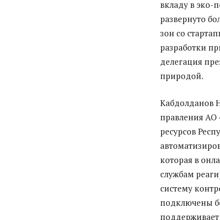
вкладу в эко-
развернуто бо
зон со старта
разработки пр
делегация пре
природой.
Кабдолданов Н
правления АО 
ресурсов Респ
автоматизиро
которая в онл
службам реаги
систему контр
подключены бо
поддерживает 