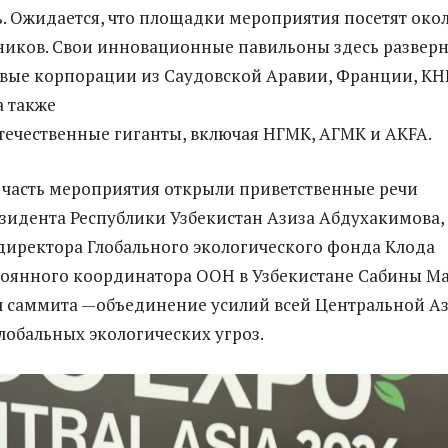
. Ожидается, что площадки мероприятия посетят око
тников. Свои инновационные павильоны здесь развер
ые корпорации из Саудовской Аравии, Франции, КН
а также
ечественные гиганты, включая НГМК, АГМК и AKFA.
часть мероприятия открыли приветственные речи
зидента Республики Узбекистан Азиза Абдухакимова, 
директора Глобального экологического фонда Клода
тоянного координатора ООН в Узбекистане Сабины Ма
л саммита —объединение усилий всей Центральной А
лобальных экологических угроз.