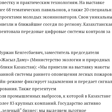
повестку и практическим технологиям. На выставке
лее 68 тематических павильонов, а также 20 специаль
ппроектами молодых экоинноваторов. Свои уникальн
ивезли и ближайшие соседи по региону. Казахстанска
зентовала передовые цифровые системы контроля за
уржан Кенгесбаевич, заместитель председателя
«Жасыл Даму» (Министерство экологии и природных
ублики Казахстан): «Мы привезли на выставку макеты
ванной системы раннего оповещения лесных пожаров
айн-режиме фиксирует задымления и передает сигнал
рования. Также презентуем
оля промышленных выбросов, к которой в Казахстане
лее 83 крупных компаний. Государство активно
„зеленый“ бизнес: мы выделяем льготное