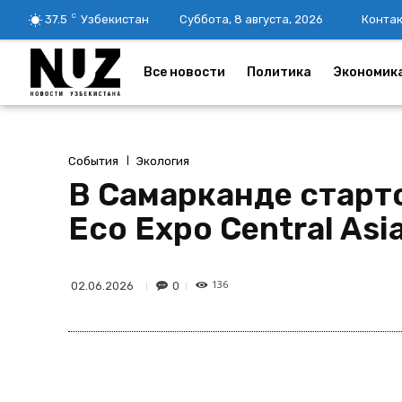
C
37.5
Узбекистан
Суббота, 8 августа, 2026
Конта
Все новости
Политика
Экономик
События
Экология
В Самарканде стар
Eco Expo Central As
136
0
02.06.2026