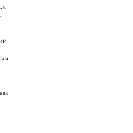
, а
.
ный
тким
ная