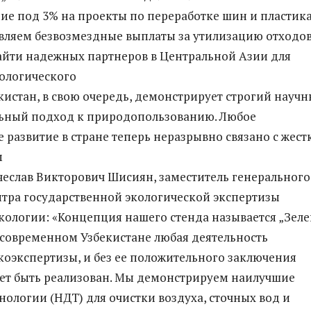
е под 3% на проекты по переработке шин и пластика
вляем безвозмездные выплаты за утилизацию отходов
йти надежных партнеров в Центральной Азии для
ологического
екистан, в свою очередь, демонстрирует строгий науч
льный подход к природопользованию. Любое
 развитие в стране теперь неразрывно связано с жес
м
чеслав Викторович Шисиян, заместитель генерального
тра государственной экологической экспертизы
кологии: «Концепция нашего стенда называется „Зеле
В современном Узбекистане любая деятельность
экоэкспертизы, и без ее положительного заключения
ет быть реализован. Мы демонстрируем наилучшие
нологии (НДТ) для очистки воздуха, сточных вод и