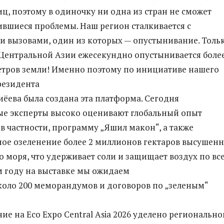
иц, поэтому в одиночку ни одна из стран не сможет
вшиеся проблемы. Наш регион сталкивается с
 вызовами, один из которых — опустынивание. Толь
 Центральной Азии ежесекундно опустынивается более
тров земли! Именно поэтому по инициативе нашего
резидента
ёева была создана эта платформа. Сегодня
е эксперты высоко оценивают глобальный опыт
 в частности, программу „Яшил макон“, а также
ое озеленение более 2 миллионов гектаров высушен
о моря, что удерживает соли и защищает воздух по вс
ом году на выставке мы ожидаем
оло 200 меморандумов и договоров по „зеленым“
ие на Eco Expo Central Asia 2026 уделено региональн