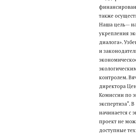
финансировани
также осущест
Наша цель— на
укрепления эк
диалога». Узб
и законодате
экономическое
экологически
контролем. Вя
директора Цен
Комиссии по э
экспертиза“. 
начинается с 
проект не мож
доступные тех