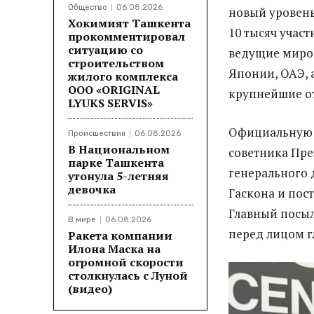
Общество
06.08.2026
новый уровень
Хокимият Ташкента
10 тысяч учас
прокомментировал
ситуацию со
ведущие миров
строительством
Японии, ОАЭ, 
жилого комплекса
ООО «ORIGINAL
крупнейшие от
LYUKS SERVIS»
Официальную 
Происшествия
06.08.2026
В Национальном
советника Пре
парке Ташкента
генерального 
утонула 5-летняя
девочка
Гаскона и пос
Главный посы
В мире
06.08.2026
перед лицом г
Ракета компании
Илона Маска на
огромной скорости
столкнулась с Луной
(видео)