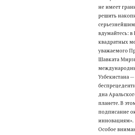
не имеет гран
решить накопи
серьезнейшими
вдумайтесь: в
квадратных ме
уважаемого П
Шавката Мирзи
международны
Узбекистана —
беспрецедентн
дна Аральског
планете. В эт
подписание ок
инновациям».
Особое вниман