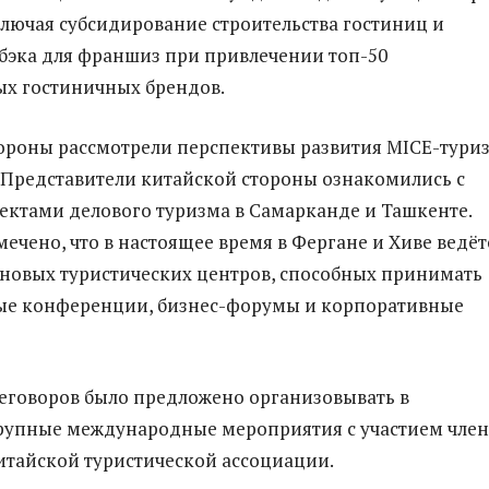
лючая субсидирование строительства гостиниц и
эка для франшиз при привлечении топ-50
х гостиничных брендов.
тороны рассмотрели перспективы развития MICE-тури
. Представители китайской стороны ознакомились с
ктами делового туризма в Самарканде и Ташкенте.
мечено, что в настоящее время в Фергане и Хиве ведёт
 новых туристических центров, способных принимать
е конференции, бизнес-форумы и корпоративные
еговоров было предложено организовывать в
рупные международные мероприятия с участием чле
итайской туристической ассоциации.