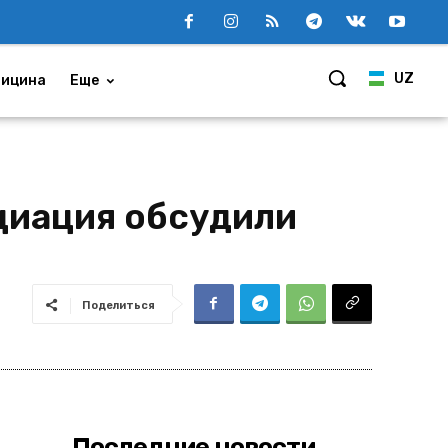
UZ
ицина
Еще
циация обсудили
Поделиться
Последние новости