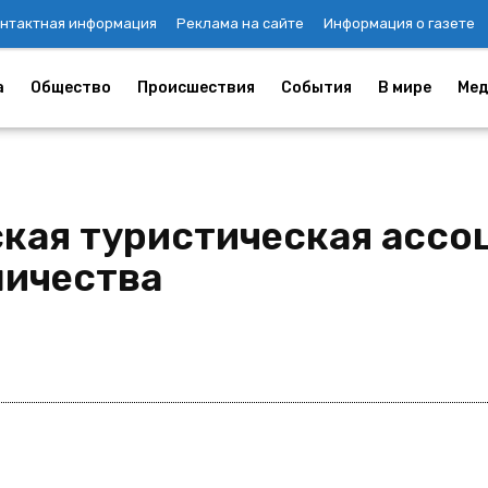
нтактная информация
Реклама на сайте
Информация о газете
а
Общество
Происшествия
События
В мире
Мед
ская туристическая ассо
ничества