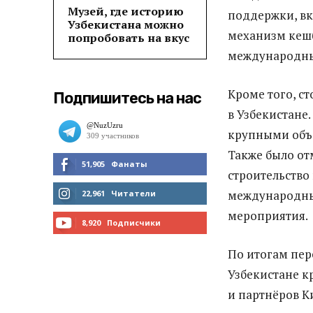
Музей, где историю
поддержки, вк
Узбекистана можно
механизм кешб
попробовать на вкус
международны
Кроме того, с
Подпишитесь на нас
в Узбекистане
крупными объе
Также было от
51,905
Фанаты
строительство
МНЕ НРАВИТСЯ
международны
22,961
Читатели
мероприятия.
ЧИТАТЬ
8,920
Подписчики
ПОДПИСАТЬСЯ
По итогам пер
Узбекистане к
и партнёров К