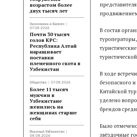
представителя
возрастом более
двух тысяч лет
продвижением
Экономика и Бизнес
07.08.2026
В состав орга
Почти 30 тысяч
туроператоры,
голов КРС:
Республика Алтай
туристические
наращивает
туристической
поставки
племенного скота в
Узбекистан
В ходе встреч
безопасного и
Общество
07.08.2026
Более 11 тысяч
Китайской тур
мужчин в
уделено вопро
Узбекистане
женились на
брендов средн
женщинах старше
себя
Было отмечено,
Вкусный Узбекистан
звёздочные го
08.08.2026