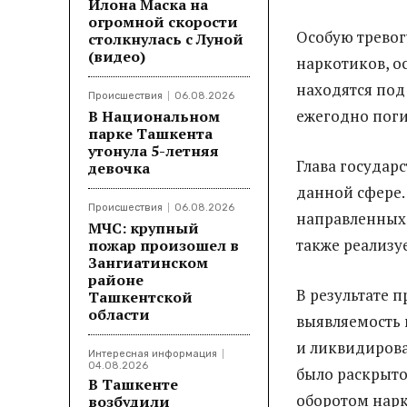
Илона Маска на
огромной скорости
Особую тревог
столкнулась с Луной
(видео)
наркотиков, о
находятся под
Происшествия
06.08.2026
ежегодно поги
В Национальном
парке Ташкента
утонула 5-летняя
Глава государ
девочка
данной сфере.
Происшествия
06.08.2026
направленных 
МЧС: крупный
также реализуе
пожар произошел в
Зангиатинском
районе
В результате 
Ташкентской
области
выявляемость 
и ликвидирова
Интересная информация
04.08.2026
было раскрыто
В Ташкенте
оборотом нарк
возбудили