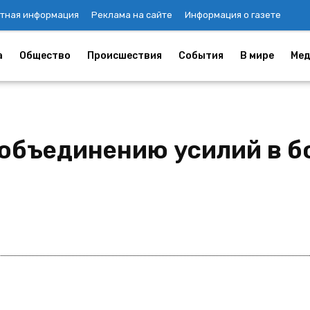
тная информация
Реклама на сайте
Информация о газете
а
Общество
Происшествия
События
В мире
Мед
 объединению усилий в б