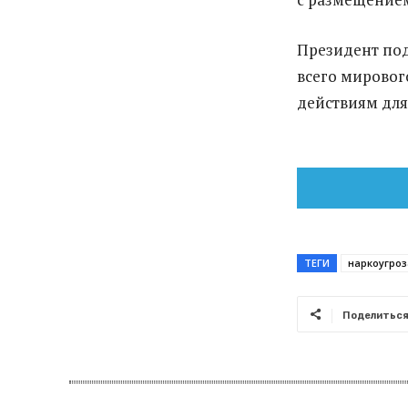
Президент под
всего мировог
действиям для
ТЕГИ
наркоугроз
Поделитьс