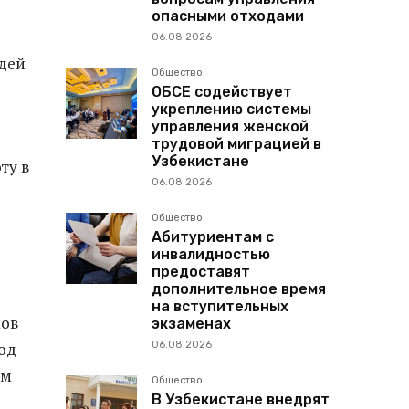
опасными отходами
06.08.2026
юдей
Общество
ОБСЕ содействует
укреплению системы
управления женской
трудовой миграцией в
Узбекистане
ту в
06.08.2026
Общество
Абитуриентам с
инвалидностью
предоставят
дополнительное время
на вступительных
ков
экзаменах
06.08.2026
од
ым
Общество
В Узбекистане внедрят