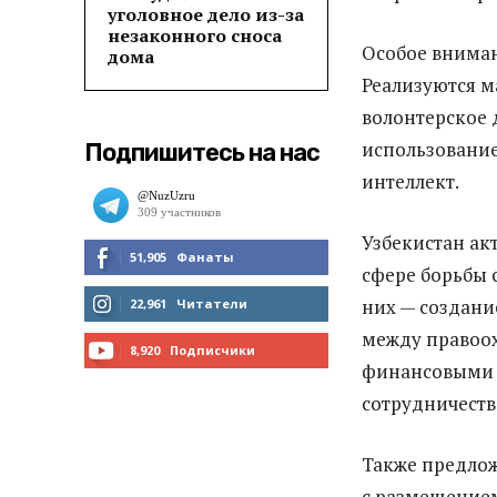
уголовное дело из-за
незаконного сноса
Особое вниман
дома
Реализуются 
волонтерское 
использование
Подпишитесь на нас
интеллект.
Узбекистан ак
51,905
Фанаты
сфере борьбы 
МНЕ НРАВИТСЯ
них — создан
22,961
Читатели
между правоох
ЧИТАТЬ
8,920
Подписчики
финансовыми 
ПОДПИСАТЬСЯ
сотрудничеств
Также предлож
с размещением