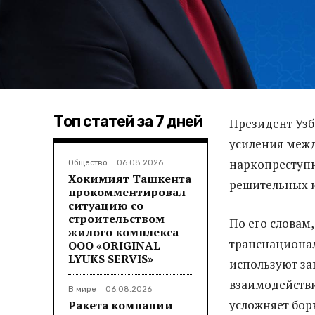
Топ статей за 7 дней
Президент Узб
усиления межд
наркопреступн
Общество
06.08.2026
Хокимият Ташкента
решительных 
прокомментировал
ситуацию со
строительством
По его словам
жилого комплекса
транснационал
ООО «ORIGINAL
LYUKS SERVIS»
используют за
взаимодействи
В мире
06.08.2026
усложняет бор
Ракета компании