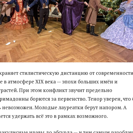
храняет стилистическую дистанцию от современности
е в атмосфере XIX века — эпохи больших имён и
трастей. При этом конфликт звучит предельно
римадонны борются за первенство. Тенор уверен, что 
ь невозможен. Молодые лауреатки берут напором. А
ется удержать всё это в рамках возможного.
закулисные нравы до абсурда — и тем самым разобла