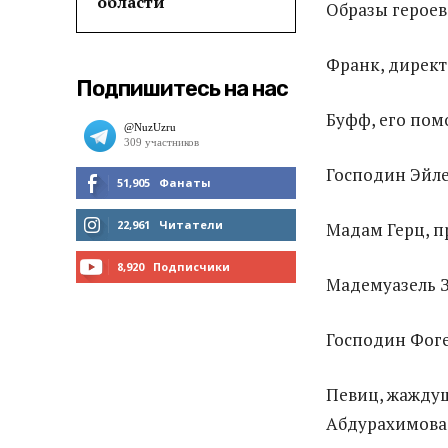
области
Образы героев
Франк, директ
Подпишитесь на нас
Буфф, его по
Господин Эйле
51,905
Фанаты
МНЕ НРАВИТСЯ
22,961
Читатели
Мадам Герц, 
ЧИТАТЬ
8,920
Подписчики
Мадемуазель З
ПОДПИСАТЬСЯ
Господин Фоге
Певиц, жаждущ
Абдурахимова 