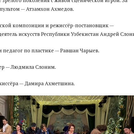
 зрелого поколения с живой сценической игрой. За
пультом — Атзамхон Ахмедов.
еской композиции и режиссёр-постановщик —
еятель искусств Республики Узбекистан Андрей Слон
и педагог по пластике — Равшан Чарыев.
ер — Людмила Слоним.
иссёра — Дамира Ахметшина.