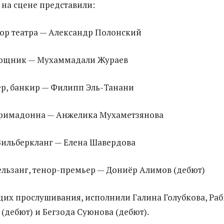
 на сцене представили:
ор театра — Александр Полонский
мощник — Мухаммадали Жураев
р, банкир — Филипп Эль-Танани
примадонна — Анжелика Мухаметзянова
ильберкланг — Елена Шавердова
льзанг, тенор-премьер — Дониёр Алимов (дебют)
их прослушивания, исполнили Галина Голубкова, Раб
(дебют) и Бегзода Суюнова (дебют).