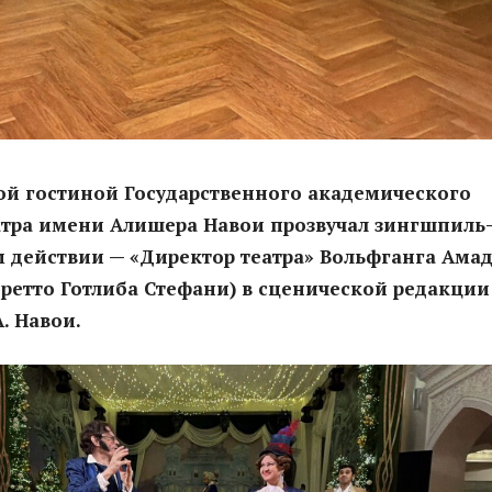
ой гостиной Государственного академического
атра имени Алишера Навои прозвучал зингшпиль
 действии — «Директор театра» Вольфганга Ама
ретто Готлиба Стефани) в сценической редакции
. Навои.