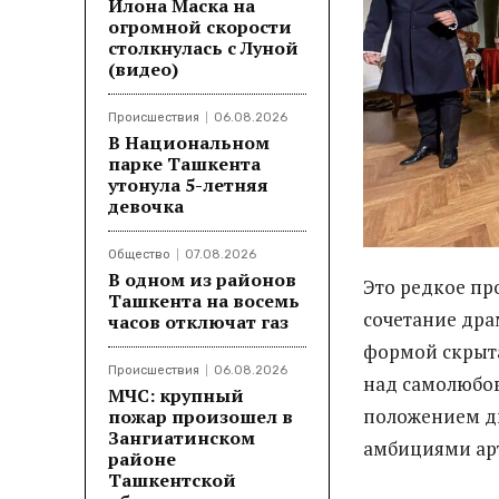
Илона Маска на
огромной скорости
столкнулась с Луной
(видео)
Происшествия
06.08.2026
В Национальном
парке Ташкента
утонула 5-летняя
девочка
Общество
07.08.2026
В одном из районов
Это редкое пр
Ташкента на восемь
сочетание дра
часов отключат газ
формой скрыта
Происшествия
06.08.2026
над самолюбов
МЧС: крупный
положением д
пожар произошел в
Зангиатинском
амбициями ар
районе
Ташкентской