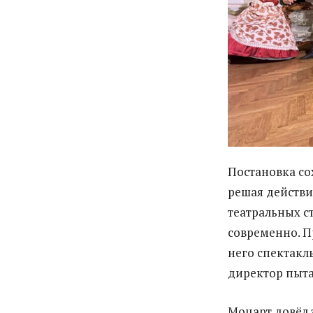
Постановка со
решая действи
театральных с
современно. П
него спектакл
директор пыта
Моцарт довёл 