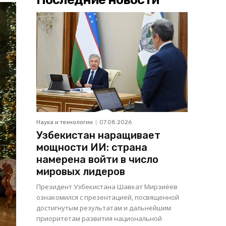
Наука и технологии
07.08.2026
Узбекистан наращивает
мощности ИИ: страна
намерена войти в число
мировых лидеров
Президент Узбекистана Шавкат Мирзиёев
ознакомился с презентацией, посвященной
достигнутым результатам и дальнейшим
приоритетам развития национальной