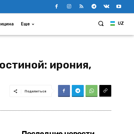
UZ
ицина
Еще
остиной: ирония,
Поделиться
Последние новости