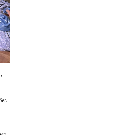
,
без
чил