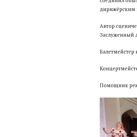
соединил опыт
дирижёрским 
Автор сценич
Заслуженный д
Балетмейстер 
Концертмейст
Помощник реж