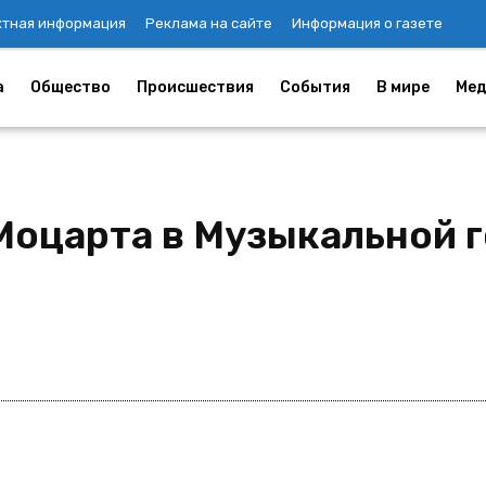
ктная информация
Реклама на сайте
Информация о газете
а
Общество
Происшествия
События
В мире
Мед
Моцарта в Музыкальной г