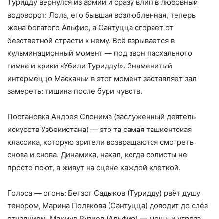
Туридду вернулся из армии и сразу влип в любовный
водоворот: Лола, его бывшая возлюбленная, теперь
жена богатого Альфио, а Сантуцца сгорает от
безответной страсти к нему. Всё взрывается в
кульминационный момент — под звон пасхального
гимна и крики «Убили Туридду!». Знаменитый
интермеццо Масканьи в этот момент заставляет зал
замереть: тишина после бури чувств.
Постановка Андрея Слонима (заслуженный деятель
искусств Узбекистана) — это та самая ташкентская
классика, которую зрители возвращаются смотреть
снова и снова. Динамика, накал, когда солисты не
просто поют, а живут на сцене каждой клеткой.
Голоса — огонь: Бегзот Садыков (Туридду) рвёт душу
тенором, Марина Полякова (Сантуцца) доводит до слёз
отчаянием, Махмуд Рузиев (Альфио) — мощь и угроза,