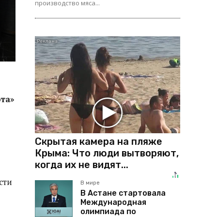
производство мяса...
ота»
Скрытая камера на пляже
Крыма: Что люди вытворяют,
когда их не видят...
сти
В мире
В Астане стартовала
Международная
олимпиада по