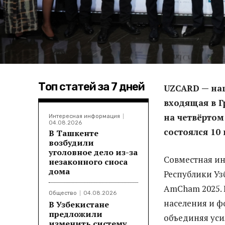
Топ статей за 7 дней
UZCARD — нац
входящая в Г
на четвёртом
Интересная информация
04.08.2026
состоялся 10 
В Ташкенте
возбудили
уголовное дело из-за
Совместная и
незаконного сноса
дома
Республики Уз
AmCham 2025.
Общество
04.08.2026
населения и ф
В Узбекистане
предложили
объединяя усил
изменить систему