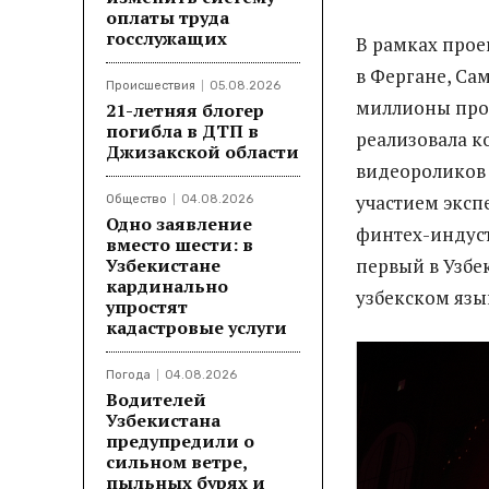
оплаты труда
госслужащих
В рамках про
в Фергане, Са
Происшествия
05.08.2026
миллионы прос
21-летняя блогер
погибла в ДТП в
реализовала к
Джизакской области
видеороликов 
участием эксп
Общество
04.08.2026
Одно заявление
финтех-индуст
вместо шести: в
Узбекистане
первый в Узбе
кардинально
узбекском язы
упростят
кадастровые услуги
Погода
04.08.2026
Водителей
Узбекистана
предупредили о
сильном ветре,
пыльных бурях и