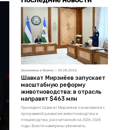
Экономика и Бизнес
05.08.2026
Шавкат Мирзиёев запускает
масштабную реформу
животноводства: в отрасль
направят $463 млн
Президент Шавкат Мирзиёев ознакомился с
программой развития животноводства и
птицеводства, рассчитанной на 2026–2028
годы. Власти намерены увеличить