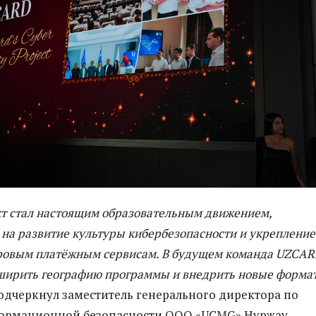
т стал настоящим образовательным движением,
на развитие культуры кибербезопасности и укрепление
ровым платёжным сервисам. В будущем команда UZCA
ширить географию программы и внедрить новые форма
подчеркнул заместитель генерального директора по
ормационной безопасности ООО «UCMG» Нуржау