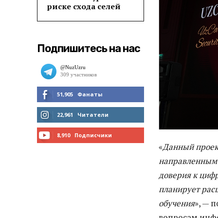
риске схода селей
Подпишитесь на нас
51,905
Фанаты
МНЕ НРАВИТСЯ
22,961
Читатели
ЧИТАТЬ
8,910
Подписчики
«
Данный проек
ПОДПИСАТЬСЯ
направленным 
доверия к циф
планирует рас
обучения
», — 
вопросам инф