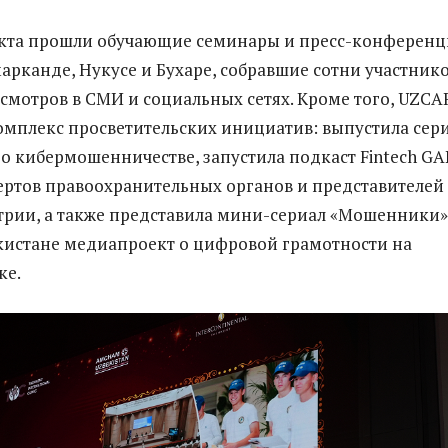
екта прошли обучающие семинары и пресс-конферен
марканде, Нукусе и Бухаре, собравшие сотни участнико
мотров в СМИ и социальных сетях. Кроме того, UZCA
омплекс просветительских инициатив: выпустила сер
о кибермошенничестве, запустила подкаст Fintech GA
ертов правоохранительных органов и представителей
рии, а также представила мини-сериал «Мошенники»
кистане медиапроект о цифровой грамотности на
ке.