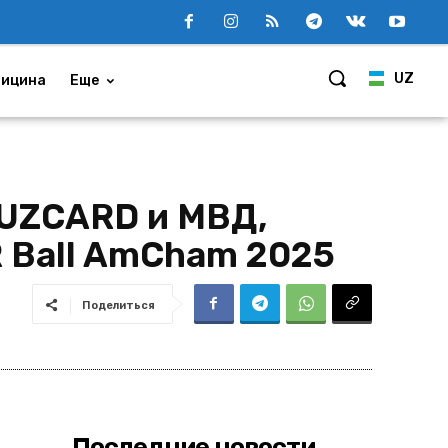
UZ
ицина
Еще
 UZCARD и МВД,
R Ball AmCham 2025
Поделиться
Последние новости