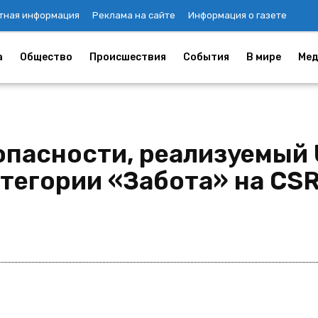
тная информация
Реклама на сайте
Информация о газете
а
Общество
Происшествия
События
В мире
Мед
опасности, реализуемый
тегории «Забота» на CS