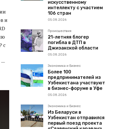
искусственному
интеллекту с участием
ции
106 стран
в и
05.08.2026
RD
Происшествия
ию
21-летняя блогер
погибла в ДТП в
P с
Джизакской области
05.08.2026
 —
Экономика и Бизнес
Более 100
предпринимателей из
Узбекистана участвуют
в бизнес-форуме в Уфе
05.08.2026
Экономика и Бизнес
Из Беларуси в
Узбекистан отправился
первый поезд проекта
«Славянский караван»