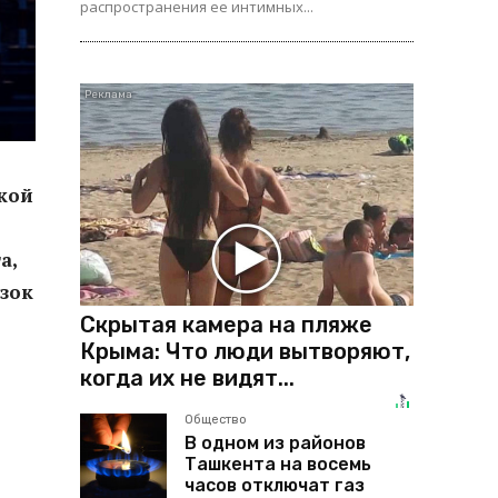
распространения ее интимных...
ской
а,
зок
Скрытая камера на пляже
Крыма: Что люди вытворяют,
когда их не видят...
Общество
В одном из районов
Ташкента на восемь
часов отключат газ