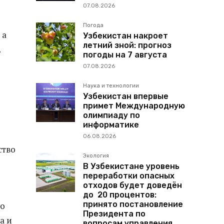
07.08.2026
Погода
 а
Узбекистан накроет
летний зной: прогноз
.
погоды на 7 августа
07.08.2026
Наука и технологии
Узбекистан впервые
примет Международную
олимпиаду по
информатике
06.08.2026
ство
Экология
В Узбекистане уровень
переработки опасных
отходов будет доведён
до 20 процентов:
принято постановление
то
Президента по
а и
вопросам управления