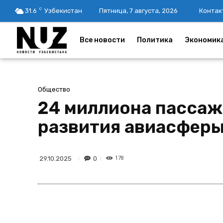
C
31.6
Узбекистан
Пятница, 7 августа, 2026
Контак
Все новости
Политика
Экономик
Общество
24 миллиона пассаж
развития авиасферы
178
0
29.10.2025