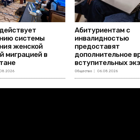
действует
Абитуриентам с
нию системы
инвалидностью
ния женской
предоставят
й миграцией в
дополнительное в
тане
вступительных эк
08.2026
Общество
06.08.2026