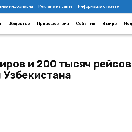
тная информация
Реклама на сайте
Информация о газете
а
Общество
Происшествия
События
В мире
Мед
иров и 200 тысяч рейсов
 Узбекистана