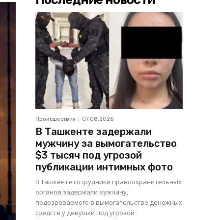
Происшествия
07.08.2026
В Ташкенте задержали
мужчину за вымогательство
$3 тысяч под угрозой
публикации интимных фото
В Ташкенте сотрудники правоохранительных
органов задержали мужчину,
подозреваемого в вымогательстве денежных
средств у девушки под угрозой