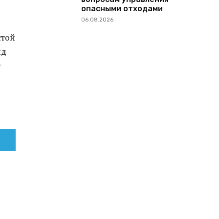
опасными отходами
06.08.2026
стой
нд
т