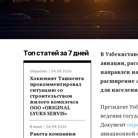
Топ статей за 7 дней
В Узбекистан
авиации, рас
направлен на
Общество
06.08.2026
Хокимият Ташкента
расширение 
прокомментировал
для населени
ситуацию со
строительством
жилого комплекса
Президент Узб
ООО «ORIGINAL
LYUKS SERVIS»
ведения госуд
Документ
опре
В мире
06.08.2026
авиационной о
Ракета компании