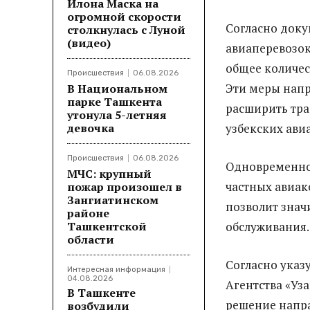
Илона Маска на
огромной скорости
Согласно доку
столкнулась с Луной
(видео)
авиаперевозок 
общее количес
Происшествия
06.08.2026
Эти меры напр
В Национальном
парке Ташкента
расширить тра
утонула 5-летняя
девочка
узбекских ави
Происшествия
06.08.2026
Одновременно
МЧС: крупный
частных авиак
пожар произошел в
Зангиатинском
позволит знач
районе
Ташкентской
обслуживания.
области
Согласно указ
Интересная информация
04.08.2026
Агентства «Уза
В Ташкенте
решение напра
возбудили