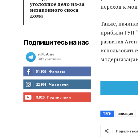
уголовное дело из-за
переход к мо
незаконного сноса
дома
Также, начиная
прибыли ГУП “
развития Аген
Подпишитесь на нас
использоватьс
модернизации
51,905
Фанаты
МНЕ НРАВИТСЯ
22,961
Читатели
ЧИТАТЬ
8,920
Подписчики
ПОДПИСАТЬСЯ
ТЕГИ
авиация
Поделитьс