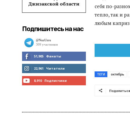
Джизакской области
себя по-разно
тепло, так и 
любым каприз
Подпишитесь на нас
51,905
Фанаты
МНЕ НРАВИТСЯ
22,961
Читатели
ТЕГИ
октябрь
ЧИТАТЬ
8,910
Подписчики
Поделитьс
ПОДПИСАТЬСЯ