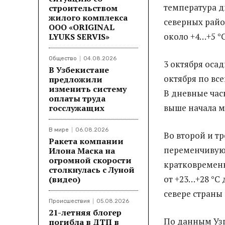
температура дн
строительством
жилого комплекса
северных райо
ООО «ORIGINAL
около +4…+5 °C
LYUKS SERVIS»
Общество
04.08.2026
3 октября осад
В Узбекистане
октября по все
предложили
изменить систему
В дневные часы
оплаты труда
выше начала м
госслужащих
В мире
06.08.2026
Во второй и т
Ракета компании
переменчивую 
Илона Маска на
огромной скорости
кратковременн
столкнулась с Луной
от +23…+28 °C 
(видео)
севере страны
Происшествия
05.08.2026
21-летняя блогер
По данным Узг
погибла в ДТП в