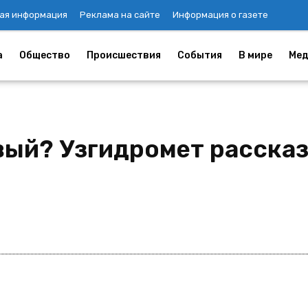
ая информация
Реклама на сайте
Информация о газете
а
Общество
Происшествия
События
В мире
Мед
ый? Узгидромет рассказа
в