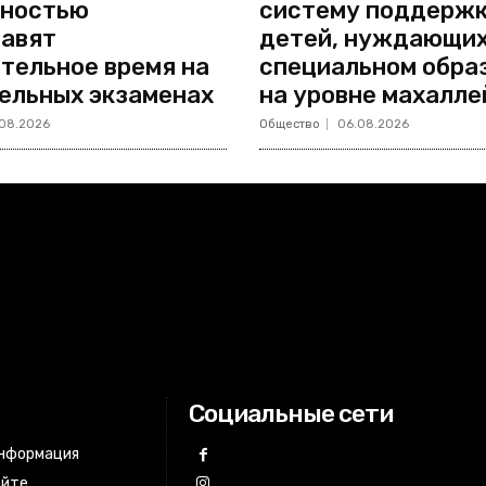
дностью
систему поддерж
авят
детей, нуждающих
тельное время на
специальном обра
ельных экзаменах
на уровне махалле
08.2026
Общество
06.08.2026
Социальные сети
информация
айте