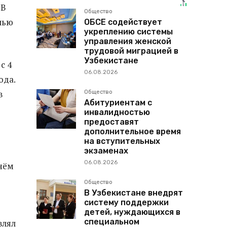
 В
Общество
чью
ОБСЕ содействует
укреплению системы
управления женской
трудовой миграцией в
Узбекистане
с 4
06.08.2026
ода.
в
Общество
Абитуриентам с
инвалидностью
предоставят
дополнительное время
на вступительных
экзаменах
06.08.2026
нём
Общество
В Узбекистане внедрят
систему поддержки
детей, нуждающихся в
специальном
влял