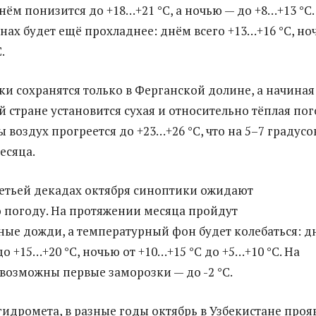
ём понизится до +18…+21 °C, а ночью — до +8…+13 °C.
нах будет ещё прохладнее: днём всего +13…+16 °C, но
.
ки сохранятся только в Ферганской долине, а начиная 
й стране установится сухая и относительно тёплая пог
 воздух прогреется до +23…+26 °C, что на 5–7 градусо
есяца.
ретьей декадах октября синоптики ожидают
погоду. На протяжении месяца пройдут
ые дожди, а температурный фон будет колебаться: д
до +15…+20 °C, ночью от +10…+15 °C до +5…+10 °C. На
 возможны первые заморозки — до -2 °C.
идромета, в разные годы октябрь в Узбекистане проя