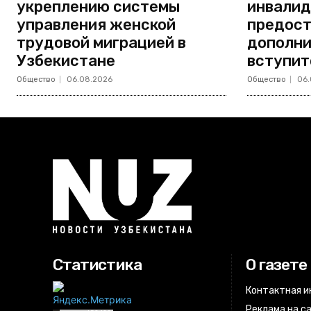
укреплению системы
инвали
управления женской
предост
трудовой миграцией в
дополни
Узбекистане
вступит
Общество
06.08.2026
Общество
06.
Статистика
О газете
Контактная 
Реклама на с