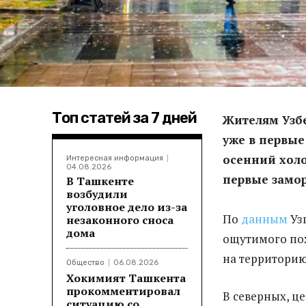
Топ статей за 7 дней
Жителям Узбе
уже в первые
осенний холо
Интересная информация
04.08.2026
первые замор
В Ташкенте
возбудили
уголовное дело из-за
По
данным
Узг
незаконного сноса
дома
ощутимого пох
на территори
Общество
06.08.2026
Хокимият Ташкента
прокомментировал
В северных, ц
ситуацию со