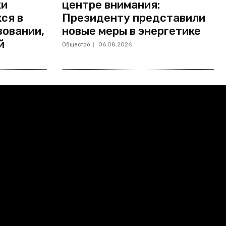
ки
центре внимания:
ся в
Президенту представили
зовании,
новые меры в энергетике
й
Общество
06.08.2026