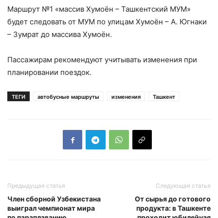
Маршрут №1 «массив Хумоён – Ташкентский МУМ»
будет следовать от МУМ по улицам Хумоён – А. Югнаки
– Зумрат до массива Хумоён.
Пассажирам рекомендуют учитывать изменения при
планировании поездок.
ТЕГИ
автобусные маршруты
изменения
Ташкент
Предыдущая статья
Следующая статья
Член сборной Узбекистана
От сырья до готового
выиграл чемпионат мира
продукта: в Ташкенте
по параплаванию
проходит юбилейная