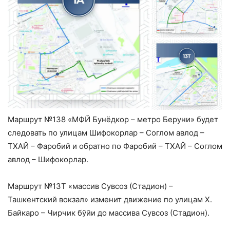
Маршрут №138 «МФЙ Бунёдкор – метро Беруни» будет
следовать по улицам Шифокорлар – Соглом авлод –
ТХАЙ – Фаробий и обратно по Фаробий – ТХАЙ – Соглом
авлод – Шифокорлар.
Маршрут №13Т «массив Сувсоз (Стадион) –
Ташкентский вокзал» изменит движение по улицам Х.
Байкаро – Чирчик бўйи до массива Сувсоз (Стадион).