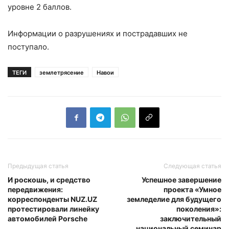
уровне 2 баллов.
Информации о разрушениях и пострадавших не
поступало.
ТЕГИ
землетрясение
Навои
Предыдущая статья
Следующая статья
И роскошь, и средство
Успешное завершение
передвижения:
проекта «Умное
корреспонденты NUZ.UZ
земледелие для будущего
протестировали линейку
поколения»:
автомобилей Porsсhe
заключительный
национальный семинар