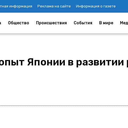
тная информация
Реклама на сайте
Информация о газете
а
Общество
Происшествия
События
В мире
Мед
 опыт Японии в развитии