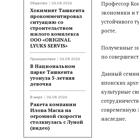
Профессор Кои
Общество
06.08.2026
Хокимият Ташкента
экономики и т
прокомментировал
устойчивого т
ситуацию со
строительством
росте.
жилого комплекса
ООО «ORIGINAL
LYUKS SERVIS»
Полученные зн
по совершенст
Происшествия
06.08.2026
В Национальном
парке Ташкента
Данный семин
утонула 5-летняя
японских архе
девочка
культурные св
В мире
06.08.2026
сотрудничеств
Ракета компании
современную э
Илона Маска на
огромной скорости
наследие.
столкнулась с Луной
(видео)