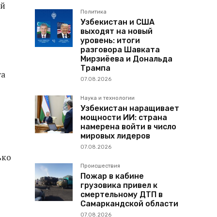
ой
Политика
Узбекистан и США
выходят на новый
уровень: итоги
разговора Шавката
Мирзиёева и Дональда
Трампа
та
07.08.2026
Наука и технологии
Узбекистан наращивает
мощности ИИ: страна
намерена войти в число
мировых лидеров
07.08.2026
ько
Происшествия
Пожар в кабине
грузовика привел к
смертельному ДТП в
Самаркандской области
07.08.2026