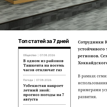
Топ статей за 7 дней
Сотрудники К
устойчивого 
регионов. Се
Общество
07.08.2026
В одном из районов
Хоккайдского
Ташкента на восемь
часов отключат газ
В рамках семи
Погода
07.08.2026
использованию
Узбекистан накроет
примерами усп
летний зной:
прогноз погоды на 7
развития.
августа