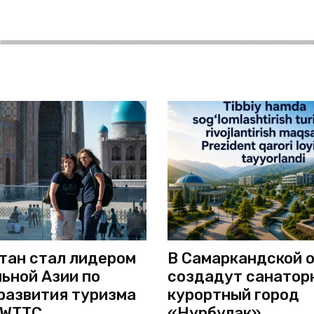
тан стал лидером
В Самаркандской 
ьной Азии по
создадут санатор
развития туризма
курортный город
 WTTC
«Нурбулак»