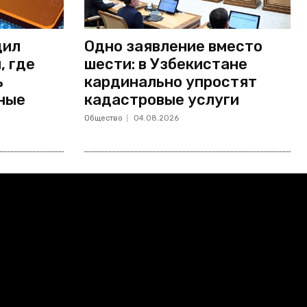
дил
Одно заявление вместо
, где
шести: в Узбекистане
ь
кардинально упростят
ные
кадастровые услуги
Общество
04.08.2026