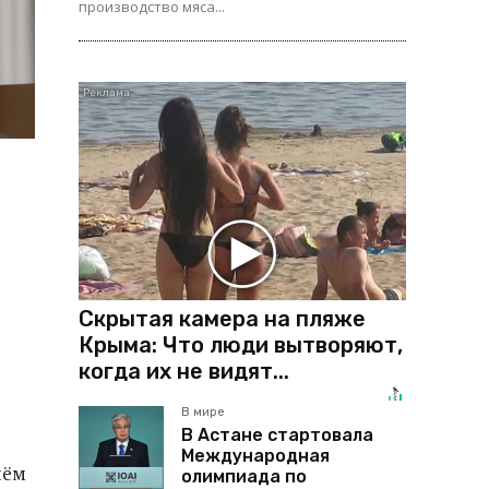
производство мяса...
Скрытая камера на пляже
Крыма: Что люди вытворяют,
когда их не видят...
В мире
В Астане стартовала
Международная
иём
олимпиада по