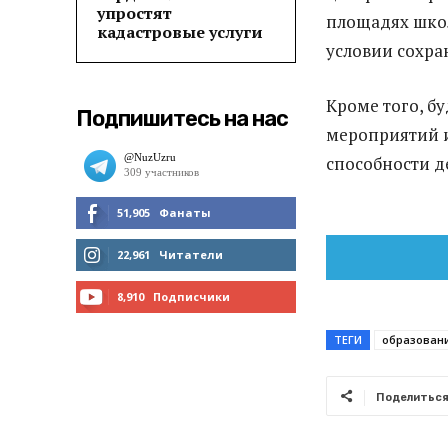
упростят
площадях школ
кадастровые услуги
условии сохра
Кроме того, б
Подпишитесь на нас
мероприятий и
способности д
51,905
Фанаты
МНЕ НРАВИТСЯ
22,961
Читатели
ЧИТАТЬ
8,910
Подписчики
ПОДПИСАТЬСЯ
ТЕГИ
образован
Поделитьс