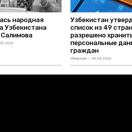
ась народная
Узбекистан утвер
а Узбекистана
список из 49 стран
 Салимова
разрешено хранит
персональные дан
08.2026
граждан
Общество
04.08.2026