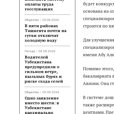
будет конкурс
оплаты труда
госслужащих
основана на о
специализиро
Общество
03.08.2026
В пяти районах
строится по п
Ташкента почти на
сутки отключат
Для улучшения
холодную воду
специализиров
Погода
04.08.2026
имени Абу Али
Водителей
Узбекистана
предупредили о
Помимо этого,
сильном ветре,
бакалавриата 
пыльных бурях и
риске схода селей
Авлони. Она с
Общество
04.08.2026
В системе дош
Одно заявление
вместо шести: в
также расшире
Узбекистане
центрами. Пре
кардинально