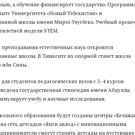
ным, а обучение финансирует государство. Программ
пыте Университета «Новый Узбекистан» и
ванной школы имени Мирзо Улугбека. Учебный проце
ятилетней модели STEM.
 преподавания естественных наук откроются
анные школы. В Ташкенте их опорной станет школа
 ибн Сины.
 для студентов педагогических вузов с 3–4 курсов
введена государственная стипендия имени Абдуллы
тимулирует учебу и научные исследования.
кольного образования будут созданы центры «Келажак
на сеть детсадов «Янги авлод» с инновационными
дприниматели смогут строить детсады на пустующих