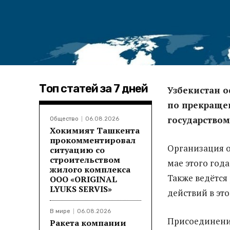
Топ статей за 7 дней
Узбекистан 
по прекращен
государством
Общество
06.08.2026
Хокимият Ташкента
прокомментировал
Организация о
ситуацию со
строительством
мае этого года
жилого комплекса
Также ведётся
ООО «ORIGINAL
LYUKS SERVIS»
действий в это
В мире
06.08.2026
Присоединение
Ракета компании