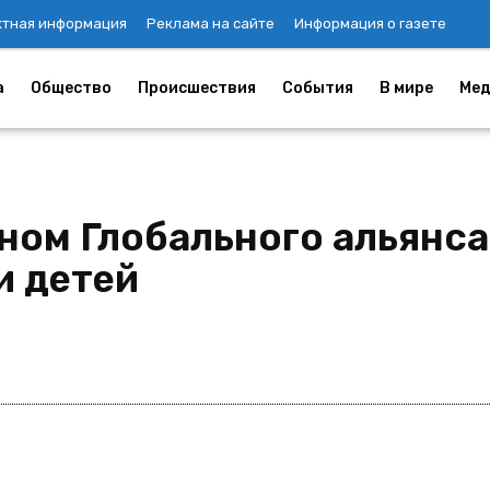
ктная информация
Реклама на сайте
Информация о газете
а
Общество
Происшествия
События
В мире
Мед
еном Глобального альянс
и детей