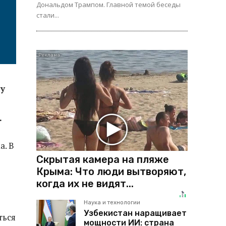
Дональдом Трампом. Главной темой беседы
стали...
у
.
а. В
Скрытая камера на пляже
Крыма: Что люди вытворяют,
когда их не видят...
Наука и технологии
Узбекистан наращивает
ться
мощности ИИ: страна