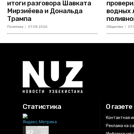
итоги разговора Шавката
провери
Мирзиёева и Дональда
водных 
Трампа
поливно
Политика
07.08.2026
Общество
07.
Статистика
О газете
Контактная 
Реклама на с
Информация о