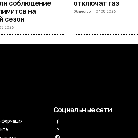
ли соблюдение
отключат газ
лимитов на
Общество
07.08.2026
й сезон
08.2026
Социальные сети
информация
айте
 газете