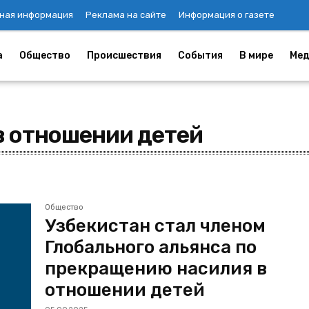
ная информация
Реклама на сайте
Информация о газете
а
Общество
Происшествия
События
В мире
Мед
в отношении детей
Общество
Узбекистан стал членом
Глобального альянса по
прекращению насилия в
отношении детей