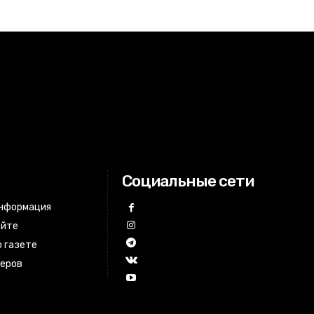
Социальные сети
информация
айте
 газете
неров