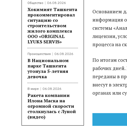
Общество
06.08.2026
Хокимият Ташкента
Основанием дл
прокомментировал
информация от
ситуацию со
строительством
системы «Анал
жилого комплекса
лицензии, усл
ООО «ORIGINAL
LYUKS SERVIS»
процесса на с
Происшествия
06.08.2026
По итогам сост
В Национальном
парке Ташкента
рабочих дней.
утонула 5-летняя
переданы в пр
девочка
внесут в элек
В мире
06.08.2026
органах или су
Ракета компании
Илона Маска на
огромной скорости
столкнулась с Луной
(видео)