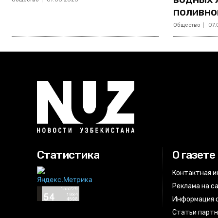
поливно
Общество
07.
Статистика
О газете
Контактная 
Реклама на с
Информация о
Статьи парт