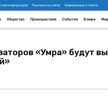
ктная информация
Реклама на сайте
Информация о газете
а
Общество
Происшествия
События
В мире
Мед
заторов «Умра» будут вы
й»