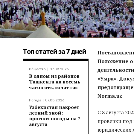
Топ статей за 7 дней
Постановлен
Положение о
деятельност
Общество
07.08.2026
В одном из районов
«Умра». Доку
Ташкента на восемь
предотвращен
часов отключат газ
Norma.uz
Погода
07.08.2026
Узбекистан накроет
С 8 августа 2
летний зной:
прогноз погоды на 7
проверки под 
августа
юридических л