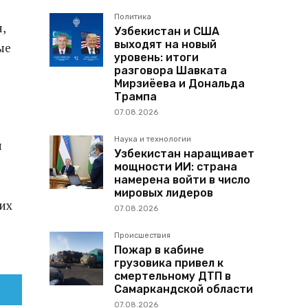
Политика
,
Узбекистан и США
выходят на новый
ые
уровень: итоги
разговора Шавката
Мирзиёева и Дональда
Трампа
07.08.2026
Наука и технологии
и
Узбекистан наращивает
мощности ИИ: страна
намерена войти в число
мировых лидеров
их
07.08.2026
Происшествия
Пожар в кабине
грузовика привел к
смертельному ДТП в
Самаркандской области
07.08.2026