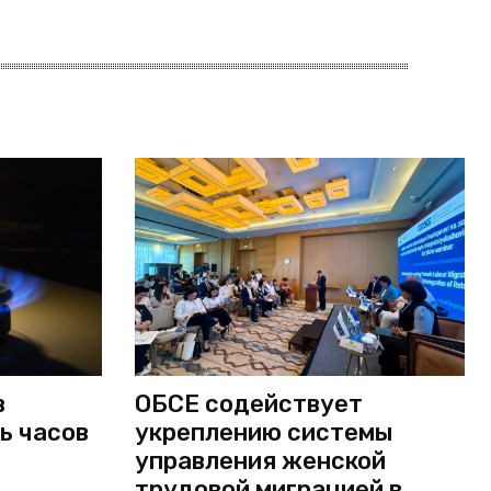
в
ОБСЕ содействует
ь часов
укреплению системы
управления женской
трудовой миграцией в