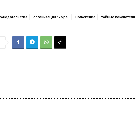
конодательства
организация "Умра"
Положение
тайные покупатели
я