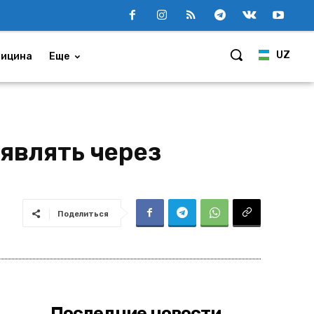
UZ
ицина
Еще
являть через
Поделиться
Последние новости