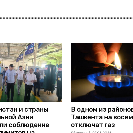
стан и страны
В одном из районо
ьной Азии
Ташкента на восем
ли соблюдение
отключат газ
лимитов на
Общество
07.08.2026