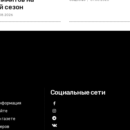
й сезон
08.2026
Социальные сети
информация
айте
 газете
неров