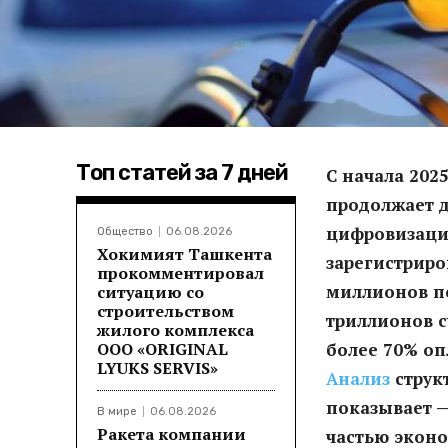
Топ статей за 7 дней
С начала 202
продолжает 
цифровизацию
Общество
06.08.2026
Хокимият Ташкента
зарегистрир
прокомментировал
миллионов по
ситуацию со
строительством
триллионов с
жилого комплекса
ООО «ORIGINAL
более 70% о
LYUKS SERVIS»
Анализ
струк
показывает —
В мире
06.08.2026
Ракета компании
частью экон