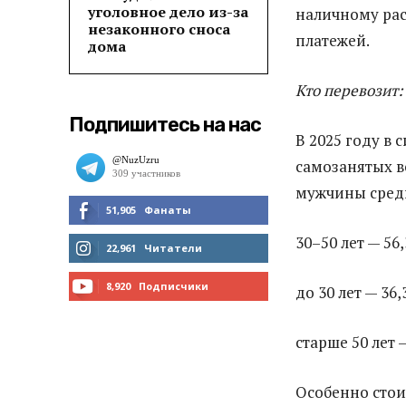
уголовное дело из-за
наличному рас
незаконного сноса
платежей.
дома
Кто перевозит:
Подпишитесь на нас
В 2025 году в 
самозанятых в
мужчины средн
51,905
Фанаты
30–50 лет — 56,
МНЕ НРАВИТСЯ
22,961
Читатели
ЧИТАТЬ
8,920
Подписчики
до 30 лет — 36,
ПОДПИСАТЬСЯ
старше 50 лет —
Особенно стои