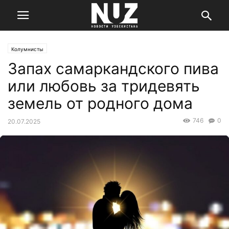
Колумнисты
Запах самаркандского пива
или любовь за тридевять
земель от родного дома
746
0
20.07.2025