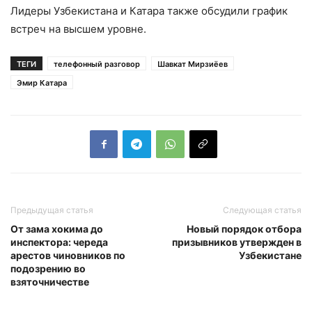
Лидеры Узбекистана и Катара также обсудили график
встреч на высшем уровне.
ТЕГИ
телефонный разговор
Шавкат Мирзиёев
Эмир Катара
Предыдущая статья
Следующая статья
От зама хокима до
Новый порядок отбора
инспектора: череда
призывников утвержден в
арестов чиновников по
Узбекистане
подозрению во
взяточничестве