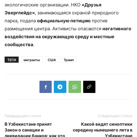
экологические организации. НКО
«Друзья
Эверглейдс»
, занимающаяся охраной природного
парка, подала
официальную петицию
против
размещения центра. Активисты опасаются
негативного
воздействия на окружающую среду и местные
сообщества
.
ТЕГИ
мигранты
США
Трамп
Предыдущая статья
Следующая статья
В Узбекистане принят
Какой видят синоптики
Закон о санации и
середину нынешнего лета в
ликвидации банков: как это
Узбекистане