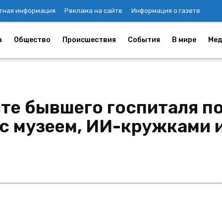
тная информация
Реклама на сайте
Информация о газете
а
Общество
Происшествия
События
В мире
Мед
сте бывшего госпиталя п
с музеем, ИИ-кружками 