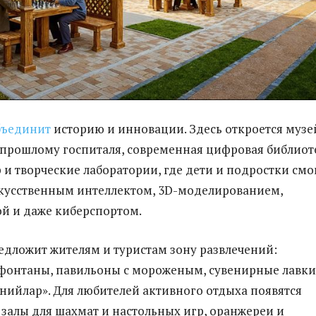
бъединит
историю и инновации. Здесь откроется музе
рошлому госпиталя, современная цифровая библиот
 и творческие лаборатории, где дети и подростки смо
кусственным интеллектом, 3D-моделированием,
й и даже киберспортом.
едложит жителям и туристам зону развлечений:
фонтаны, павильоны с мороженым, сувенирные лавки
нийлар». Для любителей активного отдыха появятся
 залы для шахмат и настольных игр, оранжереи и