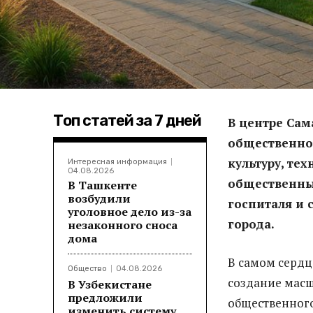
Топ статей за 7 дней
В центре Сам
общественног
культуру, те
Интересная информация
04.08.2026
общественны
В Ташкенте
возбудили
госпиталя и 
уголовное дело из-за
города.
незаконного сноса
дома
В самом сердц
Общество
04.08.2026
создание масш
В Узбекистане
предложили
общественного
изменить систему