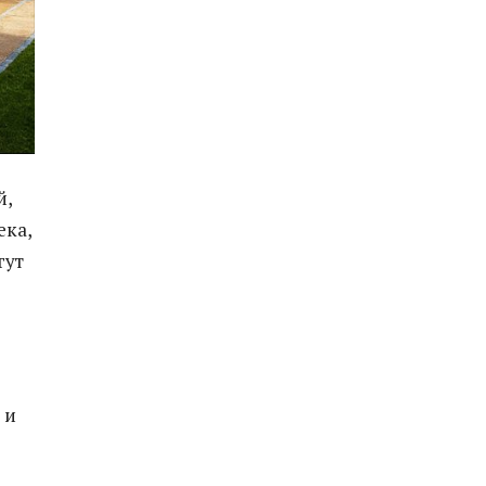
й,
ека,
гут
 и