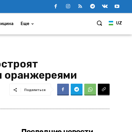
UZ
ицина
Еще
остроят
и оранжереями
Поделиться
Последние новости