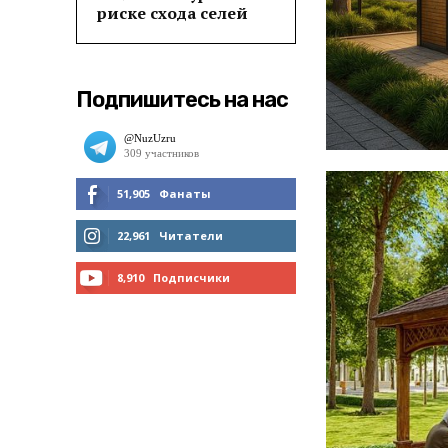
риске схода селей
Подпишитесь на нас
51,905
Фанаты
МНЕ НРАВИТСЯ
22,961
Читатели
ЧИТАТЬ
8,910
Подписчики
ПОДПИСАТЬСЯ