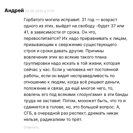
Андрей
23.05.2025 в 11:47
Горбатого могила исправит. 31 год — возраст
одного из этих, выйдет на свободу -будет 37 или
41, в зависимости от срока. Он что,
перевоспитается? Их надо приравнивать к лицам,
призывающим к свержению существующего
строя и сроки давать другие. Причины
вовлечения этих во всякие такого плана
группировки надо искать в той жизни, которая
сейчас у нас. Если у человека нет постоянной
работы, если он видит несправедливость по
отношению к людям, когда всё решают деньги,
положение и связи, да ещё многое чего, то,
вовлечь его под всякими «лозунгами» в эти банды
труда не заставит. Потом, мооожет быть, что то и
сдвинется в голове, но, это большой вопрос. А,
СГБ, в очередной раз респект, дремать никак
нельзя, радикализм то прёт.
Ответить