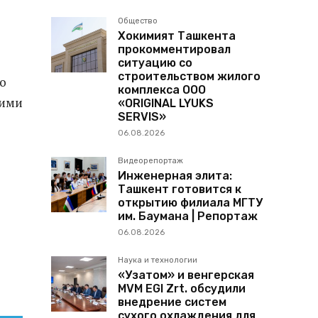
Общество
Хокимият Ташкента
прокомментировал
ситуацию со
строительством жилого
о
комплекса ООО
кими
«ORIGINAL LYUKS
SERVIS»
06.08.2026
Видеорепортаж
Инженерная элита:
Ташкент готовится к
открытию филиала МГТУ
им. Баумана | Репортаж
06.08.2026
Наука и технологии
«Узатом» и венгерская
MVM EGI Zrt. обсудили
внедрение систем
сухого охлаждения для