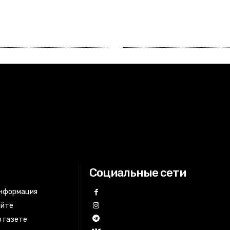
Социальные сети
информация
айте
 газете