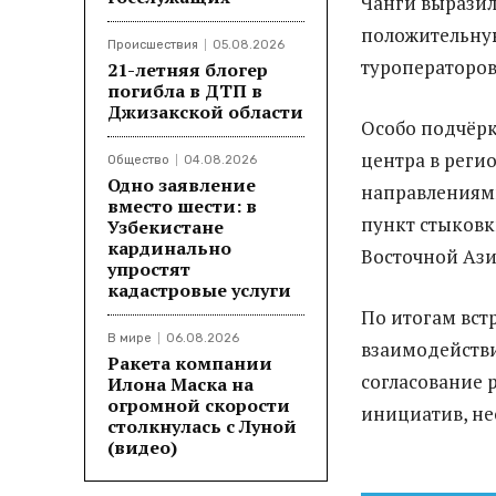
Чанги выразил
положительную
Происшествия
05.08.2026
туроператоров
21-летняя блогер
погибла в ДТП в
Джизакской области
Особо подчёрк
центра в реги
Общество
04.08.2026
Одно заявление
направлениями
вместо шести: в
пункт стыковк
Узбекистане
кардинально
Восточной Ази
упростят
кадастровые услуги
По итогам вст
В мире
06.08.2026
взаимодействи
Ракета компании
согласование 
Илона Маска на
огромной скорости
инициатив, не
столкнулась с Луной
(видео)