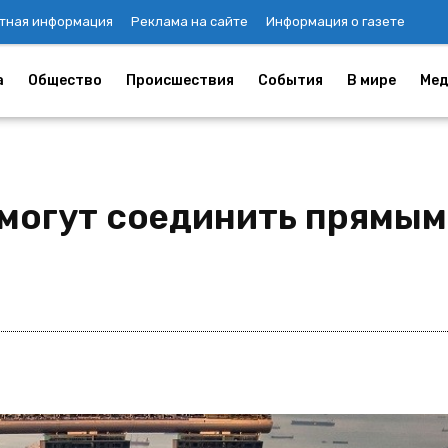
тная информация
Реклама на сайте
Информация о газете
а
Общество
Происшествия
События
В мире
Мед
 могут соединить прямы