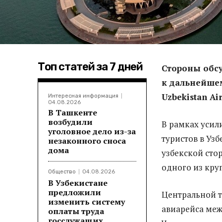
Топ статей за 7 дней
Стороны обсу
к дальнейше
Uzbekistan Air
Интересная информация
04.08.2026
В Ташкенте
возбудили
В рамках усил
уголовное дело из-за
туристов в Уз
незаконного сноса
дома
узбекской сто
одного из кр
Общество
04.08.2026
В Узбекистане
предложили
Центральной т
изменить систему
авиарейса меж
оплаты труда
госслужащих