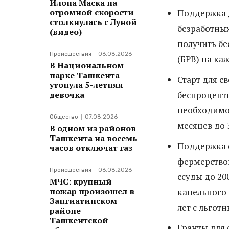
Илона Маска на
огромной скорости
Поддержка 
столкнулась с Луной
безработных
(видео)
получить бе
Происшествия
06.08.2026
(БРВ) на ка
В Национальном
парке Ташкента
Старт для с
утонула 5-летняя
девочка
беспроцентн
необходимог
Общество
07.08.2026
месяцев до 3
В одном из районов
Ташкента на восемь
Поддержка 
часов отключат газ
фермерство
Происшествия
06.08.2026
ссуды до 20
МЧС: крупный
пожар произошел в
капельного 
Зангиатинском
лет с льгот
районе
Ташкентской
Гранты для