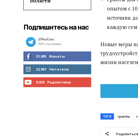
области
опытом с 1
источник до
Подпишитесь на нас
каждую сем
Новые меры н
трудоустройст
51,905
Фанаты
жизни населен
МНЕ НРАВИТСЯ
22,961
Читатели
ЧИТАТЬ
8,920
Подписчики
ПОДПИСАТЬСЯ
ТЕГИ
гранты
Поделитьс