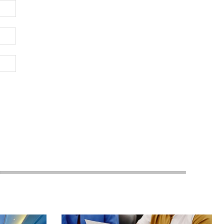
Имя:*
Электронная
почта:*
Веб-
Сайт: