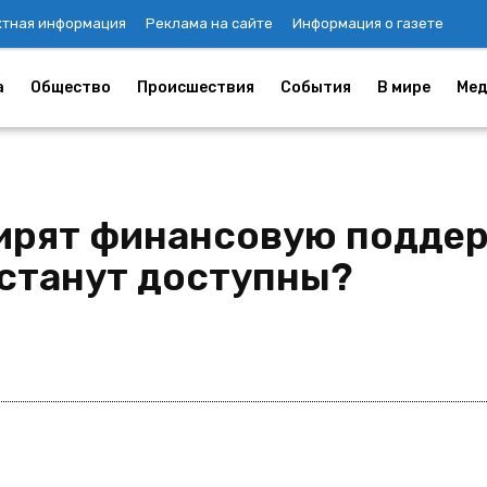
ктная информация
Реклама на сайте
Информация о газете
а
Общество
Происшествия
События
В мире
Мед
ирят финансовую поддер
станут доступны?