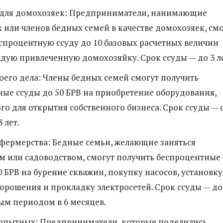
для домохозяек: Предприниматели, нанимающие
 или членов бедных семей в качестве домохозяек, см
спроцентную ссуду до 10 базовых расчетных величин
ждую привлеченную домохозяйку. Срок ссуды — до 3 ле
воего дела: Члены бедных семей смогут получить
ые ссуды до 50 БРВ на приобретение оборудования,
о для открытия собственного бизнеса. Срок ссуды — о
 лет.
фермерства: Бедные семьи, желающие заняться
м или садоводством, смогут получить беспроцентные
0 БРВ на бурение скважин, покупку насосов, установку
орошения и прокладку электросетей. Срок ссуды — до
ным периодом в 6 месяцев.
 опытных: Предприниматели, которые поделились