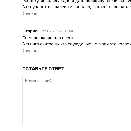
Ребёнку-инвалиду надо отдать половину своей пенсии
А государство ,,налево и направо,, готово раздават
Ответить
Сайраб
20.02.2025 в 23:59
Спец послание для олега
А ты что считаешь что осужденые не люди что касае
Ответить
ОСТАВЬТЕ ОТВЕТ
Комментарий: