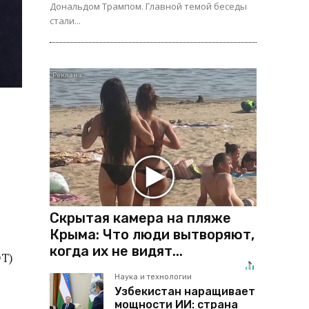
Дональдом Трампом. Главной темой беседы
стали...
Скрытая камера на пляже
Крыма: Что люди вытворяют,
когда их не видят...
ОТ)
Наука и технологии
Узбекистан наращивает
мощности ИИ: страна