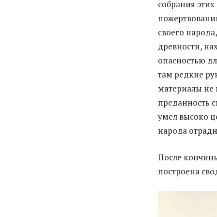
собрания этих
пожертвований
своего народа
древности, на
опасностью дл
там редкие ру
материалы не 
преданность с
умел высоко ц
народа отрадн
После кончины
построена сво