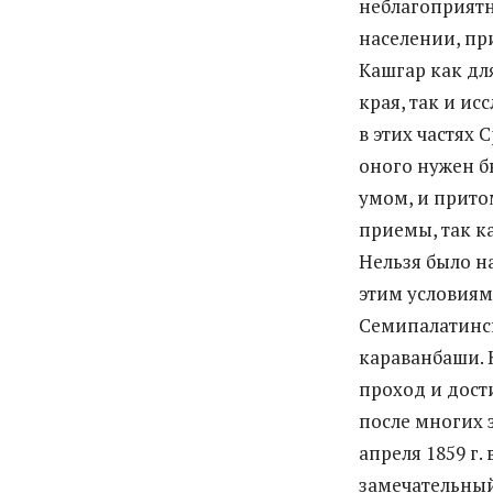
неблагоприят
населении, пр
Кашгар как дл
края, так и ис
в этих частях
оного нужен б
умом, и прито
приемы, так к
Нельзя было н
этим условиям,
Семипалатинск
караванбаши. 
проход и дост
после многих 
апреля 1859 г.
замечательный