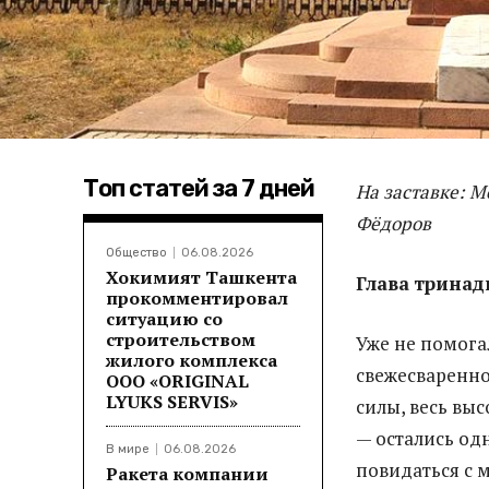
Топ статей за 7 дней
На заставке: М
Фёдоров
Общество
06.08.2026
Хокимият Ташкента
Глава тринад
прокомментировал
ситуацию со
строительством
Уже не помога
жилого комплекса
свежесваренное
ООО «ORIGINAL
LYUKS SERVIS»
силы, весь вы
— остались одн
В мире
06.08.2026
повидаться с 
Ракета компании