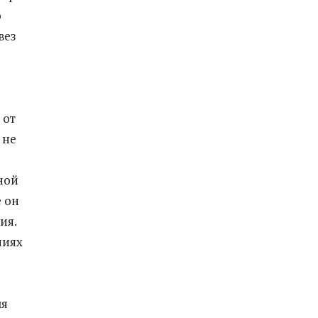
о
вез
 от
 не
ной
е он
ия.
ниях
ля