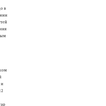
о в
ении
утей
ения
ным
иком
й
 и
12
гар