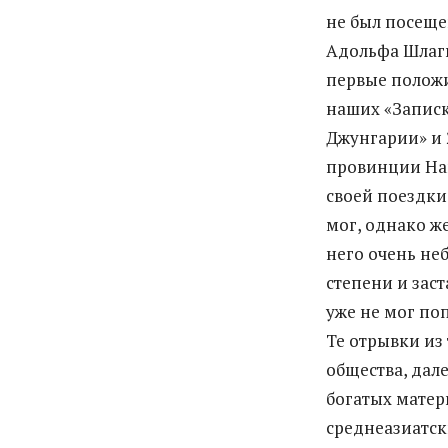
не был посеще
Адольфа Шлаги
первые положи
наших «Записка
Джунгарии» и 
провинции Нан
своей поездки
мог, однако же
него очень не
степени и заст
уже не мог по
Те отрывки из
общества, дал
богатых матер
среднеазиатск