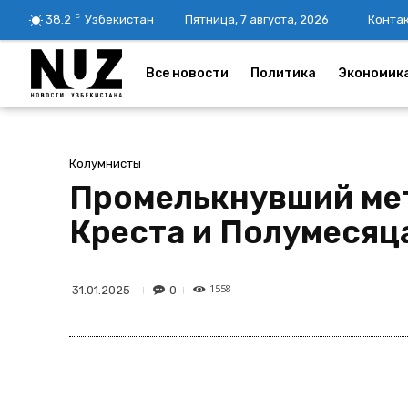
C
38.2
Узбекистан
Пятница, 7 августа, 2026
Конта
Все новости
Политика
Экономик
Колумнисты
Промелькнувший мет
Креста и Полумесяц
1558
0
31.01.2025