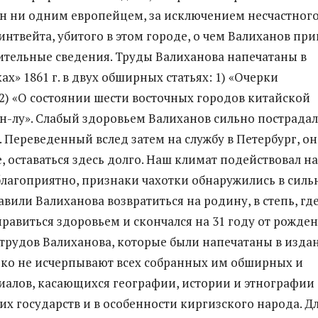
н ни одним европейцем, за исключением несчастног
нтвейта, убитого в этом городе, о чем Валиханов при
тельные сведения. Труды Валиханова напечатаны в
х» 1861 г. в двух обширных статьях: 1) «Очерки
2) «О состоянии шести восточных городов китайской
-лу». Слабый здоровьем Валиханов сильно пострадал
. Переведенный вслед затем на службу в Петербург, он
, оставаться здесь долго. Наш климат подействовал на
благоприятно, признаки чахотки обнаружились в силь
авили Валиханова возвратиться на родину, в степь, гд
правиться здоровьем и скончался на 31 году от рожден
 трудов Валиханова, которые были напечатаны в изда
еко не исчерпывают всех собранных им обширных и
иалов, касающихся географии, истории и этнографии
их государств и в особенности киргизского народа. Д