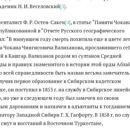
адемик Н. И. Веселовский
[3]
.
енталист Ф. Р. Остен-Сакен
[4]
, в статье “Памяти Чокан
публикованной в “Отчете Русского географического
ал: “В минувшем году смерть похитила еще в цвете ле
а Чокана Чингисовича Валиханова, прославившего се
й в Кашгар. Валиханов родом из султанов Средней
ды и правнук знаменитого в истории этой орды Абла
о всей справедливости быть назван весьма замечател
лучив первое образование в Сибирском кадетском
ке, он поступил в 1853 г. на службу в Сибирское линей
о, но уже в следующем году был замечен по своим
ым дарованиям и назначен в адъютанты к тогдашне
атору Западной Сибири Г. X. Гасфорту. В 1858 г. по сл
смут и восстаний в Восточном Туркестане,