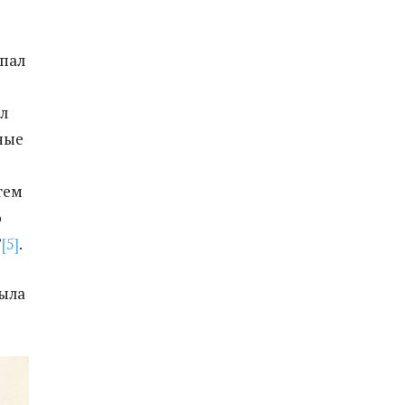
упал
л
ные
тем
о
”
[5]
.
была