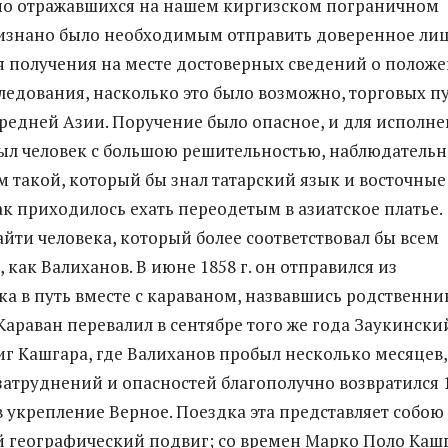
но отражавшихся на нашем киргизском пограничном
изнано было необходимым отправить доверенное лиц
я получения на месте достоверных сведений о полож
следования, насколько это было возможно, торговых п
 Средней Азии. Поручение было опасное, и для исполн
ыл человек с большою решительностью, наблюдатель
м такой, который бы знал татарский язык и восточные
ак приходилось ехать переодетым в азиатское платье.
айти человека, который более соответствовал бы всем
 как Валиханов. В июне 1858 г. он отправился из
а в путь вместе с караваном, назвавшись родственн
Караван перевалил в сентябре того же года Заукински
иг Кашгара, где Валиханов пробыл несколько месяцев,
затруднений и опасностей благополучно возвратился 
 в укрепление Верное. Поездка эта представляет собою
 географический подвиг; со времен Марко Поло Каш