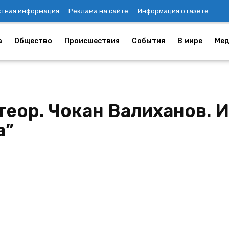
ктная информация
Реклама на сайте
Информация о газете
а
Общество
Происшествия
События
В мире
Мед
еор. Чокан Валиханов. И
а”