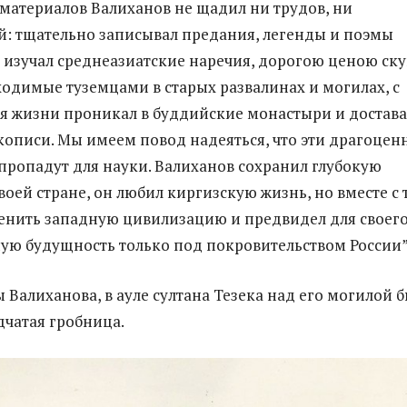
 материалов Валиханов не щадил ни трудов, ни
: тщательно записывал предания, легенды и поэмы
, изучал среднеазиатские наречия, дорогою ценою ск
ходимые туземцами в старых развалинах и могилах, с
я жизни проникал в буддийские монастыри и достава
кописи. Мы имеем повод надеяться, что эти драгоцен
пропадут для науки. Валиханов сохранил глубокую
воей стране, он любил киргизскую жизнь, но вместе с 
енить западную цивилизацию и предвидел для своег
ую будущность только под покровительством России
 Валиханова, в ауле султана Тезека над его могилой 
дчатая гробница.