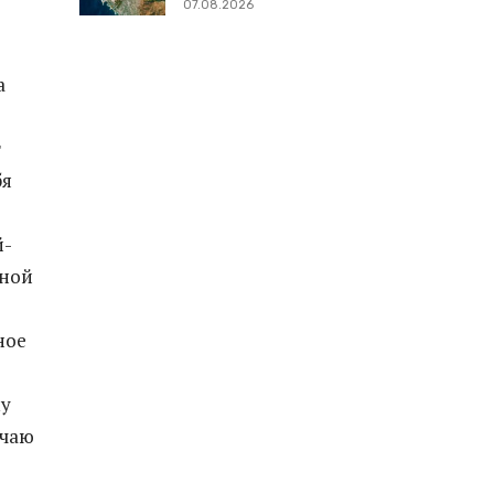
07.08.2026
а
т
бя
й-
ьной
ное
му
учаю