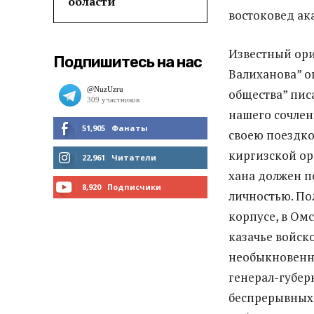
области
востоковед ак
Известный ори
Подпишитесь на нас
Валиханова” о
общества” пис
нашего сочлен
51,905
Фанаты
своею поездко
киргизской ор
МНЕ НРАВИТСЯ
22,961
Читатели
хана должен п
ЧИТАТЬ
8,920
Подписчики
личностью. По
ПОДПИСАТЬСЯ
корпусе, в Омс
казачье войск
необыкновенн
генерал-губерн
беспрерывных 