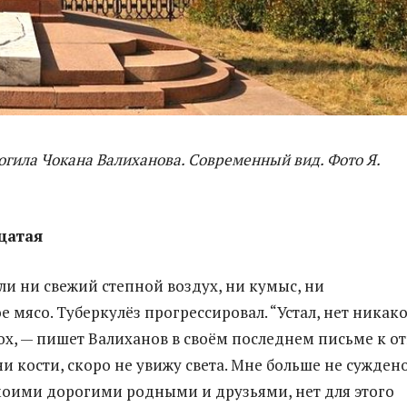
огила Чокана Валиханова. Современный вид. Фото Я.
цатая
ли ни свежий степной воздух, ни кумыс, ни
 мясо. Туберкулёз прогрессировал. “Устал, нет никак
сох, — пишет Валиханов в своём последнем письме к от
и кости, скоро не увижу света. Мне больше не сужден
моими дорогими родными и друзьями, нет для этого