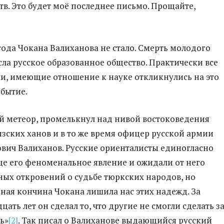
тв. Это будет моё последнее письмо. Прощайте,
 года Чокана Валиханова не стало. Смерть молодого
сла русское образованное общество. Практически все
и, имеющие отношение к науке откликнулись на это
обытие.
й метеор, промелькнул над нивой востоковедения
зских ханов и в то же время офицер русской армии
вич Валиханов. Русские ориенталисты единогласно
це его феноменальное явление и ожидали от него
ных откровений о судьбе тюркских народов, но
ая кончина Чокана лишила нас этих надежд. За
ать лет он сделал то, что другие не смогли сделать з
ь»
[2]
. Так писал о Валиханове выдающийся русский