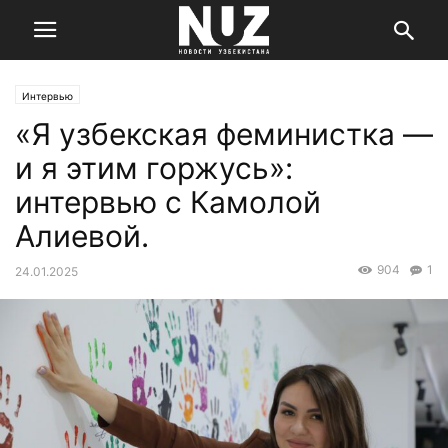
Интервью
«Я узбекская феминистка —
и я этим горжусь»:
интервью с Камолой
Алиевой.
904
1
24.01.2025