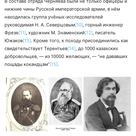
В составе отряда Черняева были не только офицеры и
нижние чины Русской императорской армии, в нём
находилась группа учёных-исследователей
руководимая Н. А. Северцовым
[10]
, горный инженер
Фрезе
[11]
, художник М. Знаменский
[12]
, писатель
Южаков
[13]
. Кроме того, к походу присоединились как
свидетельствует Терентьев
[14]
, до 1000 казахских
добровольцев, — из 10000 желающих, — “не дававших
пощады кокандцам”
[15]
.