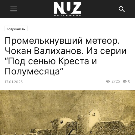
Колумнисты
Промелькнувший метеор.
Чокан Валиханов. Из серии
“Под сенью Креста и
Полумесяца”
2725
0
17.01.2025