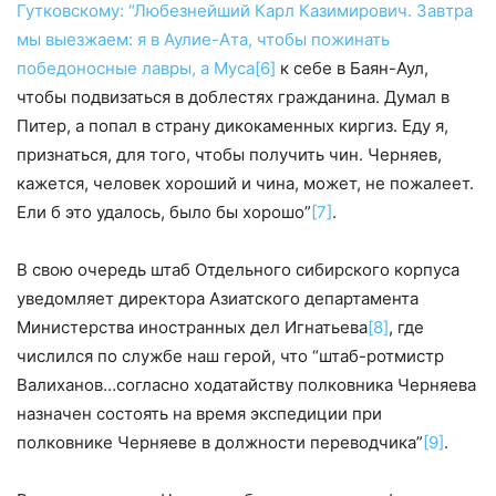
Гутковскому: “Любезнейший Карл Казимирович. Завтра
мы выезжаем: я в Аулие-Ата, чтобы пожинать
победоносные лавры, а Муса
[6]
к себе в Баян-Аул,
чтобы подвизаться в доблестях гражданина. Думал в
Питер, а попал в страну дикокаменных киргиз. Еду я,
признаться, для того, чтобы получить чин. Черняев,
кажется, человек хороший и чина, может, не пожалеет.
Ели б это удалось, было бы хорошо”
[7]
.
В свою очередь штаб Отдельного сибирского корпуса
уведомляет директора Азиатского департамента
Министерства иностранных дел Игнатьева
[8]
, где
числился по службе наш герой, что “штаб-ротмистр
Валиханов…согласно ходатайству полковника Черняева
назначен состоять на время экспедиции при
полковнике Черняеве в должности переводчика”
[9]
.