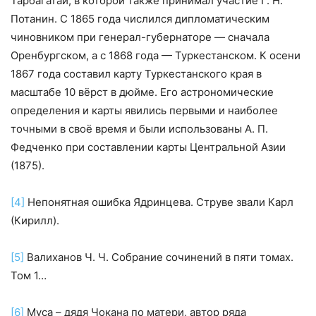
Тарбагатай, в которой также принимал участие Г. Н.
Потанин. С 1865 года числился дипломатическим
чиновником при генерал-губернаторе — сначала
Оренбургском, а с 1868 года — Туркестанском. К осени
1867 года составил карту Туркестанского края в
масштабе 10 вёрст в дюйме. Его астрономические
определения и карты явились первыми и наиболее
точными в своё время и были использованы А. П.
Федченко при составлении карты Центральной Азии
(1875).
[4]
Непонятная ошибка Ядринцева. Струве звали Карл
(Кирилл).
[5]
Валиханов Ч. Ч. Собрание сочинений в пяти томах.
Том 1…
[6]
Муса – дядя Чокана по матери, автор ряда