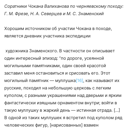
Соратники Чокана Валиханова по черняевскому походу:
Г. М. Фрезе, Н. А. Северцев и М. С. Знаменский
Хорошим источником об участии Чокана в походе,
является дневник участника экспедиции
художника Знаменского. В частности он описывает
один интересный эпизод: “по дороге, усеянной
могильными памятниками, один своей красотой
заставил меня остановиться и срисовать его. Этот
могильный памятник — муллушка
[16]
, как называют их
русские, походил на небольшую церковь с легким
куполом, с разными украшениями над дверьми и ярким
фантастически изящным орнаментом внутри; войти в
такую муллушку в жаркий день — истинная отрада. […]
В одной из таких муллушек я встретил под куполом ряд
человеческих фигур, [нарисованных] взамен