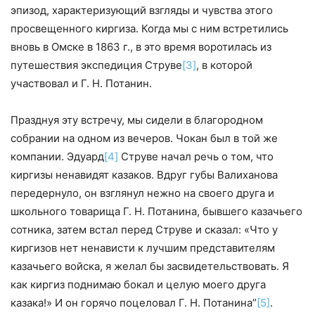
эпизод, характеризующий взгляды и чувства этого
просвещенного киргиза. Когда мы с ним встретились
вновь в Омске в 1863 г., в это время воротилась из
путешествия экспедиция Струве
[3]
, в которой
участвовал и Г. Н. Потанин.
Празднуя эту встречу, мы сидели в благородном
собрании на одном из вечеров. Чокан был в той же
компании. Эдуард
[4]
Струве начал речь о том, что
киргизы ненавидят казаков. Вдруг губы Валиханова
передернуло, он взглянул нежно на своего друга и
школьного товарища Г. Н. Потанина, бывшего казачьего
сотника, затем встал перед Струве и сказал: «Что у
киргизов нет ненависти к лучшим представителям
казачьего войска, я желал бы засвидетельствовать. Я
как киргиз поднимаю бокал и целую моего друга
казака!» И он горячо поцеловал Г. Н. Потанина”
[5]
.