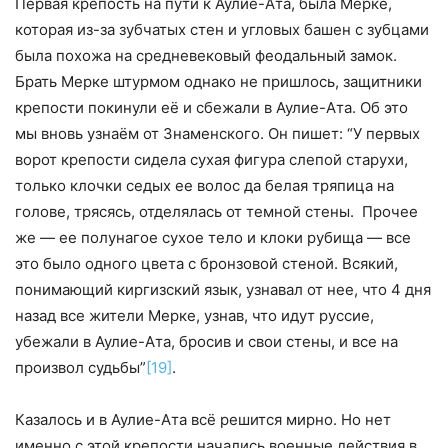
Первая крепость на пути к Аулие-Ата, была Мерке,
которая из-за зубчатых стен и угловых башен с зубцами
была похожа на средневековый феодальный замок.
Брать Мерке штурмом однако не пришлось, защитники
крепости покинули её и сбежали в Аулие-Ата. Об это
мы вновь узнаём от Знаменского. Он пишет: “У первых
ворот крепости сидела сухая фигура слепой старухи,
только клочки седых ее волос да белая тряпица на
голове, трясясь, отделялась от темной стены. Прочее
же — ее полунагое сухое тело и клоки рубища — все
это было одного цвета с бронзовой стеной. Всякий,
понимающий киргизский язык, узнавал от нее, что 4 дня
назад все жители Мерке, узнав, что идут руссие,
убежали в Аулие-Ата, бросив и свои стены, и все на
произвол судьбы”
[19]
.
Казалось и в Аулие-Ата всё решится мирно. Но нет
именно с этой крепости начались военные действия в