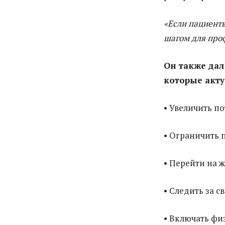
«Если пациенты
шагом для про
Он также дал
которые акту
• Увеличить п
• Ограничить 
• Перейти на 
• Следить за с
• Включать фи