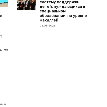
систему поддержки
детей, нуждающихся в
специальном
ми
образовании, на уровне
махаллей
06.08.2026
в,
кцию
ться