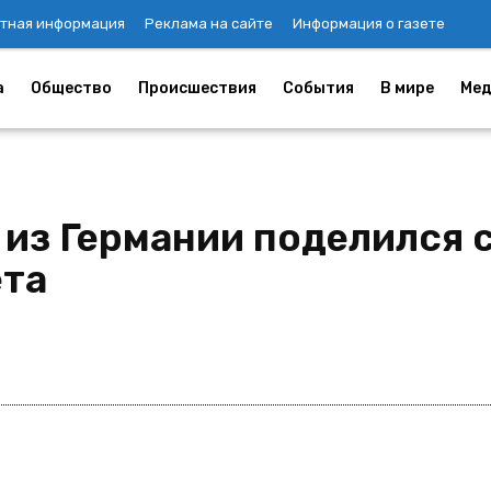
тная информация
Реклама на сайте
Информация о газете
а
Общество
Происшествия
События
В мире
Мед
из Германии поделился 
ета