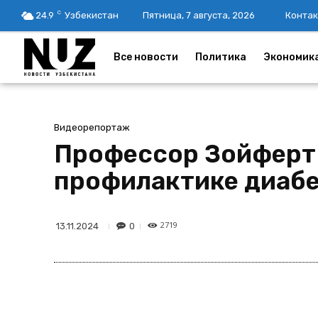
C
24.9
Узбекистан
Пятница, 7 августа, 2026
Контак
Все новости
Политика
Экономик
Видеорепортаж
Профессор Зойферт 
профилактике диаб
2719
0
13.11.2024