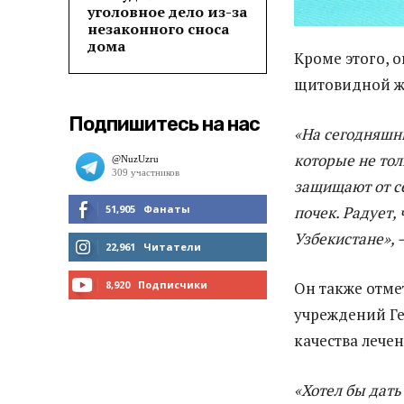
уголовное дело из-за
незаконного сноса
дома
Кроме этого, 
щитовидной ж
Подпишитесь на нас
«На сегодняшн
которые не тол
защищают от с
51,905
Фанаты
почек. Радует,
Узбекистане», 
МНЕ НРАВИТСЯ
22,961
Читатели
ЧИТАТЬ
8,920
Подписчики
Он также отме
учреждений Г
ПОДПИСАТЬСЯ
качества лече
«Хотел бы дать