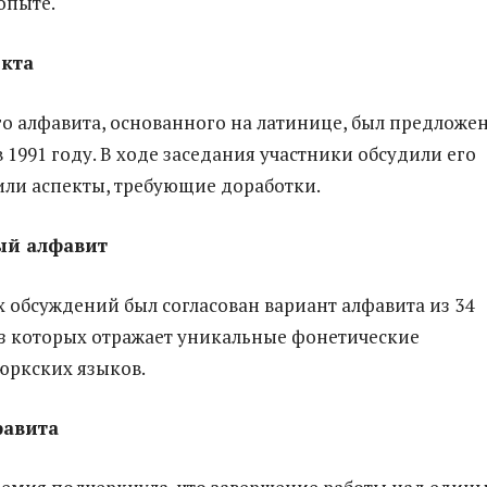
опыте.
екта
о алфавита, основанного на латинице, был предложе
 1991 году. В ходе заседания участники обсудили его
или аспекты, требующие доработки.
ый алфавит
х обсуждений был согласован вариант алфавита из 34
из которых отражает уникальные фонетические
юркских языков.
фавита