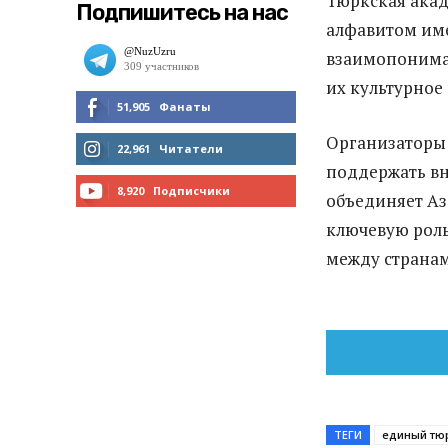
Тюркская акад
Подпишитесь на нас
алфавитом име
взаимопонима
их культурное
51,905
Фанаты
Организаторы
МНЕ НРАВИТСЯ
22,961
Читатели
поддержать вн
ЧИТАТЬ
8,920
Подписчики
объединяет Аз
ключевую роль
ПОДПИСАТЬСЯ
между странам
ТЕГИ
единый тю