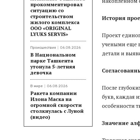
накопленном 
прокомментировал
ситуацию со
строительством
История про
жилого комплекса
ООО «ORIGINAL
LYUKS SERVIS»
Проект единог
учеными еще в
Происшествия
06.08.2026
детали и выяв
В Национальном
парке Ташкента
утонула 5-летняя
Согласованн
девочка
В мире
06.08.2026
После глубоки
Ракета компании
букв, каждая 
Илона Маска на
огромной скорости
особенности т
столкнулась с Луной
(видео)
Значение ал