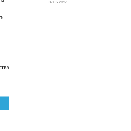
ым
07.08.2026
ть
ства