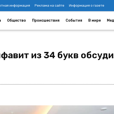
ктная информация
Реклама на сайте
Информация о газете
а
Общество
Происшествия
События
В мире
Мед
фавит из 34 букв обсуди