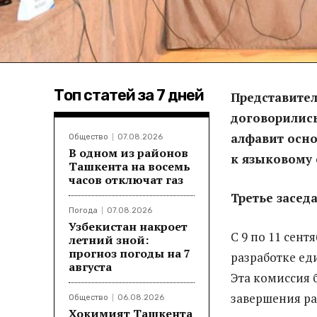
Топ статей за 7 дней
Представител
договорились
алфавит осно
Общество
07.08.2026
В одном из районов
к языковому 
Ташкента на восемь
часов отключат газ
Третье засед
Погода
07.08.2026
Узбекистан накроет
С 9 по 11 сент
летний зной:
прогноз погоды на 7
разработке ед
августа
Эта комиссия 
завершения ра
Общество
06.08.2026
Хокимият Ташкента