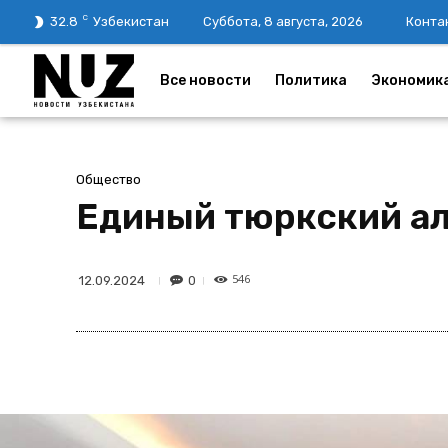
C
32.8
Узбекистан
Суббота, 8 августа, 2026
Конта
Все новости
Политика
Экономик
Общество
Единый тюркский ал
546
0
12.09.2024