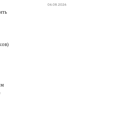
06.08.2026
ить
ков)
ам
е