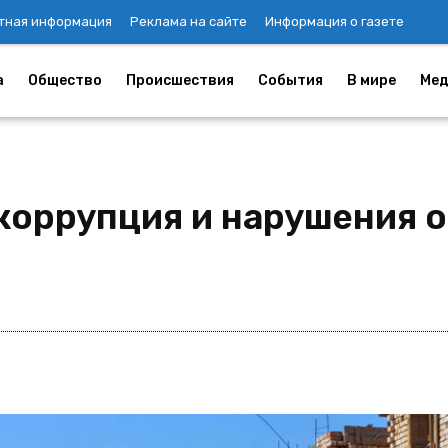
тная информация
Реклама на сайте
Информация о газете
а
Общество
Происшествия
События
В мире
Мед
коррупция и нарушения о