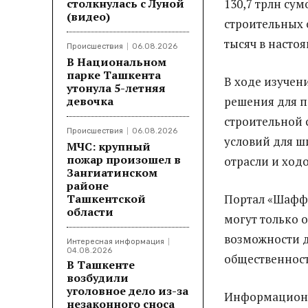
столкнулась с Луной
130,7 трлн сум
(видео)
строительных о
тысяч в насто
Происшествия
06.08.2026
В Национальном
парке Ташкента
В ходе изучен
утонула 5-летняя
девочка
решения для 
строительной 
Происшествия
06.08.2026
условий для ш
МЧС: крупный
пожар произошел в
отрасли и ход
Зангиатинском
районе
Ташкентской
Портал «Шаффо
области
могут только 
возможности 
Интересная информация
04.08.2026
общественнос
В Ташкенте
возбудили
уголовное дело из-за
Информационна
незаконного сноса