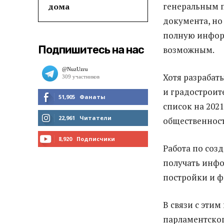
генеральным п
дома
документа, но
полную информ
Подпишитесь на нас
возможным.
Хотя разрабаты
и градостроит
51,905
Фанаты
список на 202
МНЕ НРАВИТСЯ
22,961
Читатели
общественност
ЧИТАТЬ
8,920
Подписчики
Работа по соз
ПОДПИСАТЬСЯ
получать инфо
постройки и ф
В связи с эти
парламентског