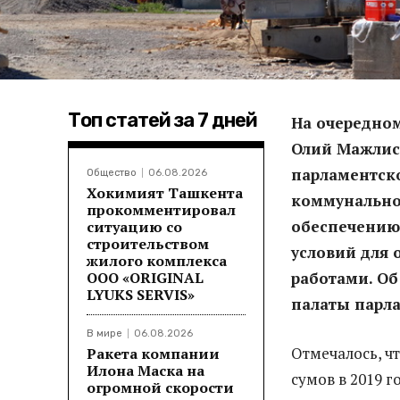
Топ статей за 7 дней
На очередно
Олий Мажлис
парламентско
Общество
06.08.2026
Хокимият Ташкента
коммунальног
прокомментировал
обеспечению 
ситуацию со
строительством
условий для
жилого комплекса
ООО «ORIGINAL
работами. О
LYUKS SERVIS»
палаты парла
В мире
06.08.2026
Отмечалось, чт
Ракета компании
Илона Маска на
сумов в 2019 го
огромной скорости