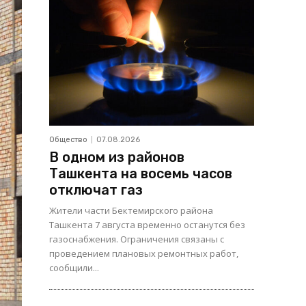
Общество
07.08.2026
В одном из районов
Ташкента на восемь часов
отключат газ
Жители части Бектемирского района
Ташкента 7 августа временно останутся без
газоснабжения. Ограничения связаны с
проведением плановых ремонтных работ,
сообщили...