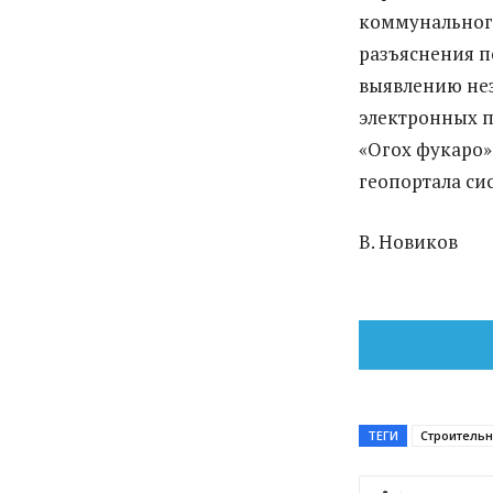
коммунального
разъяснения п
выявлению не
электронных 
«Огох фукаро»
геопортала си
В. Новиков
ТЕГИ
Строитель