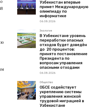
во
Узбекистан впервые
примет Международную
48
олимпиаду по
информатике
06.08.2026
Экология
В Узбекистане уровень
переработки опасных
ию
отходов будет доведён
до 20 процентов:
принято постановление
Президента по
вопросам управления
опасными отходами
им
06.08.2026
Общество
ОБСЕ содействует
укреплению системы
управления женской
трудовой миграцией в
Узбекистане