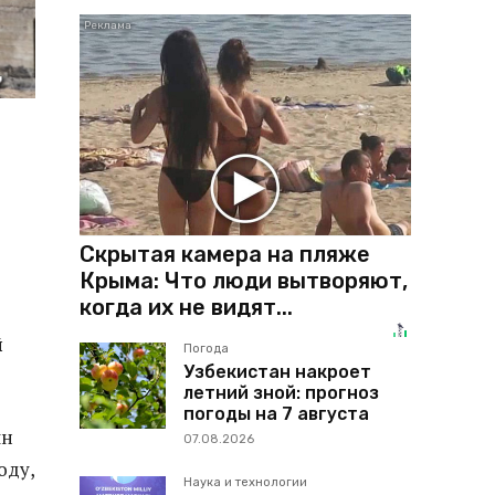
Скрытая камера на пляже
Крыма: Что люди вытворяют,
когда их не видят...
й
Погода
Узбекистан накроет
летний зной: прогноз
погоды на 7 августа
лн
07.08.2026
оду,
Наука и технологии