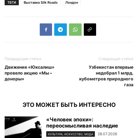
ТЕГИ
Выставка Silk Roads
Лондон
Предыдущая статья
Следующая статья
Движение «Юксалиш»
Узбекистан впервые
провело акцию «Мы –
недобрал 1 млрд.
доноры»
кубометров природного
газа
ЭТО МОЖЕТ БЫТЬ ИНТЕРЕСНО
«Человек эпохи»:
переосмысливая наследие
28.07.2026
КУЛЬТУРА, ИСКУССТВО, МОДА