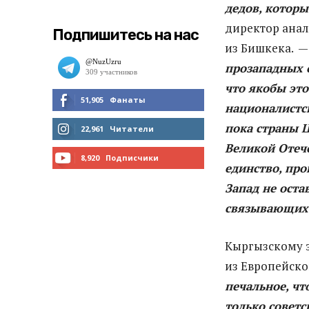
дедов, которы
директор ана
Подпишитесь на нас
из Бишкека. 
прозападных о
что якобы это
51,905
Фанаты
националистск
пока страны Ц
МНЕ НРАВИТСЯ
22,961
Читатели
Великой Отеч
ЧИТАТЬ
8,920
Подписчики
единство, про
ПОДПИСАТЬСЯ
Запад не ост
связывающих
Кыргызскому э
из Европейско
печальное, чт
только советс