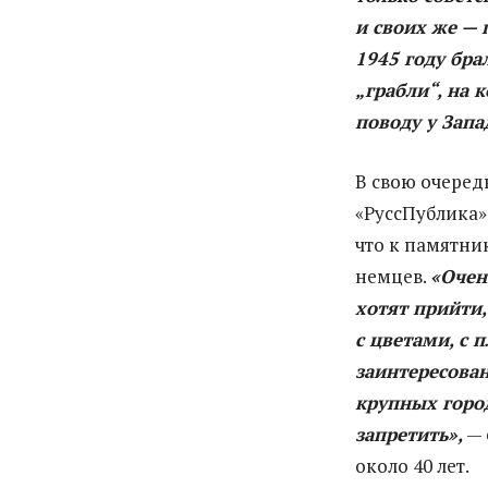
и своих же — 
1945 году бра
„грабли“, на 
поводу у Запа
В свою очеред
«РуссПублика»
что к памятни
немцев.
«Очен
хотят прийти,
с цветами, с 
заинтересован
крупных город
запретить»,
— 
около 40 лет.