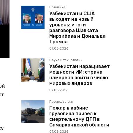
Политика
Узбекистан и США
выходят на новый
уровень: итоги
разговора Шавката
Мирзиёева и Дональда
Трампа
07.08.2026
Наука и технологии
Узбекистан наращивает
мощности ИИ: страна
намерена войти в число
мировых лидеров
ой
07.08.2026
от
Происшествия
Пожар в кабине
грузовика привел к
смертельному ДТП в
Самаркандской области
их
07.08.2026