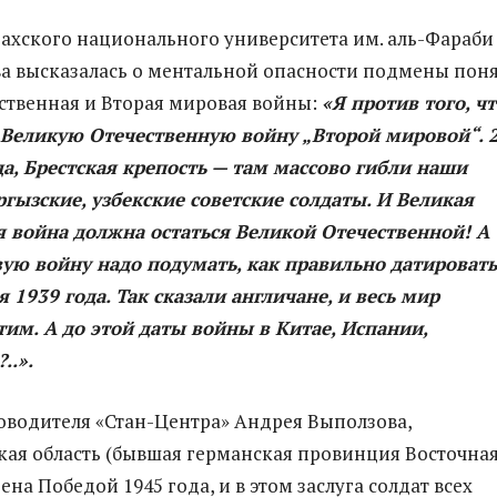
ахского национального университета им. аль-Фараби
а высказалась о ментальной опасности подмены пон
ственная и Вторая мировая войны:
«Я против того, ч
Великую Отечественную войну „Второй мировой“. 
а, Брестская крепость — там массово гибли наши
ргызские, узбекские советские солдаты. И Великая
 война должна остаться Великой Отечественной! А
ую войну надо подумать, как правильно датировать
я 1939 года. Так сказали англичане, и весь мир
этим. А до этой даты войны в Китае, Испании,
..».
оводителя «Стан-Центра» Андрея Выползова,
ая область (бывшая германская провинция Восточна
на Победой 1945 года, и в этом заслуга солдат всех