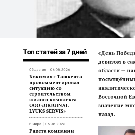
Топ статей за 7 дней
«День Победы
девизом в с
области — н
Общество
06.08.2026
Хокимият Ташкента
посвящённый
прокомментировал
аналитическо
ситуацию со
строительством
Восточной Ев
жилого комплекса
ООО «ORIGINAL
значение мно
LYUKS SERVIS»
назад.
В мире
06.08.2026
Ракета компании