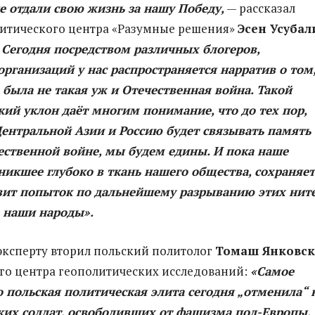
е отдали свою жизнь за нашу Победу,
— рассказал
литического центра «Разумные решения»
Эсен Усубал
—
Сегодня посредством различных блогеров,
рганизаций у нас распространяется нарратив о том
 была не такая уж и Отечественная война. Такой
ий уклон даёт многим понимание, что до тех пор,
ентральной Азии и Россию будет связывать память 
ественной войне, мы будем едины. И пока наше
никшее глубоко в ткань нашего общества, сохраняет
авит попыток по дальнейшему разрыванию этих ните
 наши народы».
ксперту вторил польский политолог
Томаш Янковс
го центра геополитических исследований:
«Самое
о польская политическая элита сегодня „отменила“ 
ких солдат, освободивших от фашизма пол-Европы,