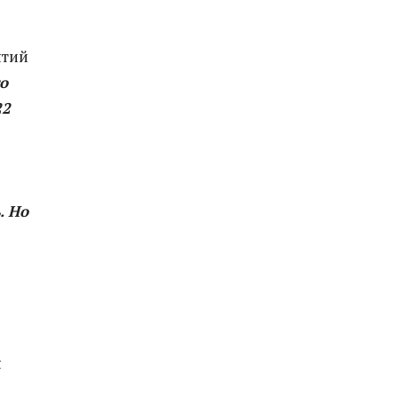
ятий
то
22
. Но
я