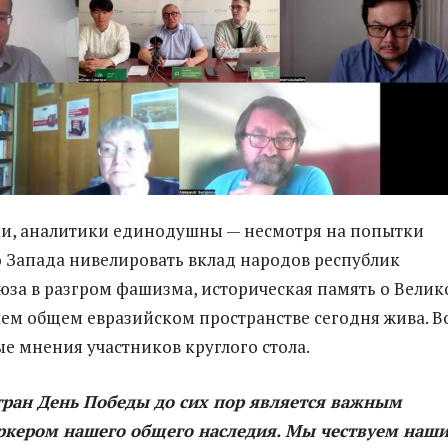
и, аналитики единодушны — несмотря на попытки
 Запада нивелировать вклад народов республик
юза в разгром фашизма, историческая память о Велик
ем общем евразийском пространстве сегодня жива. В
е мнения участников круглого стола.
тран День Победы до сих пор является важным
ркером нашего общего наследия. Мы чествуем наш