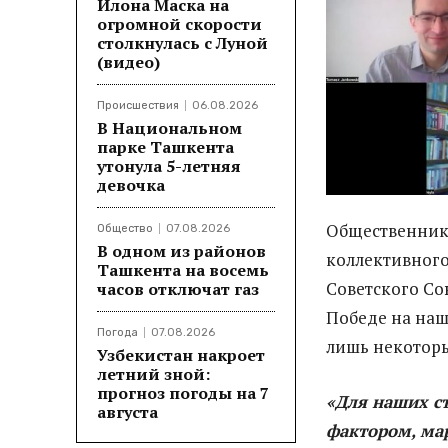
Илона Маска на
огромной скорости
столкнулась с Луной
(видео)
Происшествия
06.08.2026
В Национальном
парке Ташкента
утонула 5-летняя
девочка
Общественник
Общество
07.08.2026
В одном из районов
коллективного
Ташкента на восемь
Советского Со
часов отключат газ
Победе на наш
Погода
07.08.2026
лишь некоторы
Узбекистан накроет
летний зной:
прогноз погоды на 7
«Для наших с
августа
фактором, ма