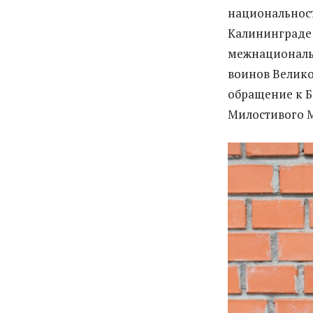
национальност
Калининграде 
межнациональн
воинов Велико
обращение к Б
Милостивого 