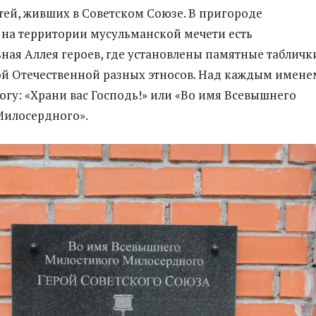
ей, живших в Советском Союзе. В пригороде
на территории мусульманской мечети есть
ая Аллея героев, где установлены памятные табличк
й Отечественной разных этносов. Над каждым имене
огу: «Храни вас Господь!» или «Во имя Всевышнего
Милосердного».