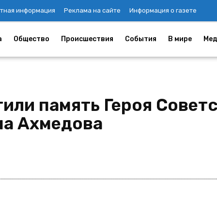
тная информация
Реклама на сайте
Информация о газете
а
Общество
Происшествия
События
В мире
Мед
или память Героя Советс
на Ахмедова