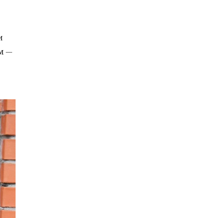
и
м —