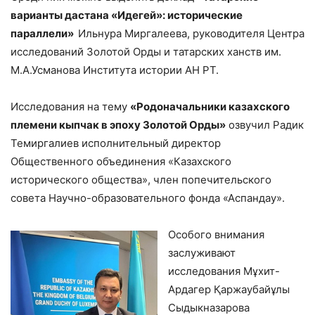
варианты дастана «Идегей»: исторические
параллели»
Ильнура Миргалеева, руководителя Центра
исследований Золотой Орды и татарских ханств им.
М.А.Усманова Института истории АН РТ.
Исследования на тему
«Родоначальники казахского
племени кыпчак в эпоху Золотой Орды»
озвучил Радик
Темиргалиев исполнительный директор
Общественного объединения «Казахского
исторического общества», член попечительского
совета Научно-образовательного фонда «Аспандау».
Особого внимания
заслуживают
исследования Мұхит-
Ардагер Қаржаубайұлы
Сыдыкназарова