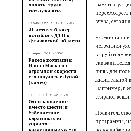
смех и осужде
оплаты труда
госслужащих
пересмотреть 
вчера, сегодня
Происшествия
05.08.2026
21-летняя блогер
погибла в ДТП в
Узбекистан не
Джизакской области
источники ухо
вырубки дерев
В мире
06.08.2026
Ракета компании
скважин вслед
Илона Маска на
огромной скорости
лишь для поли
столкнулась с Луной
живительной вл
(видео)
Например, в 
Общество
04.08.2026
стирают вещи 
Одно заявление
вместо шести: в
Узбекистане
Правительство
кардинально
программы, н
упростят
кадастровые услуги
водоснабжения