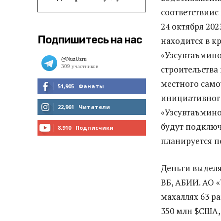
соответствиис
24 октября 202
Подпишитесь на нас
находится в к
«Узсувтаъмино
строительства
местного само
51,905
Фанаты
инициативного
МНЕ НРАВИТСЯ
22,961
Читатели
«Узсувтаъмино
будут подключ
ЧИТАТЬ
8,910
Подписчики
планируется п
ПОДПИСАТЬСЯ
Деньги выделя
ВБ, АБИИ. АО 
махаллях 63 р
350 млн $США,