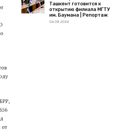
Ташкент готовится к
от
открытию филиала МГТУ
им. Баумана | Репортаж
х
06.08.2026
О
во
тов
оду
БРР,
656
рд
 от