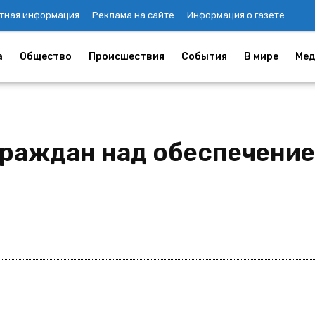
тная информация
Реклама на сайте
Информация о газете
а
Общество
Происшествия
События
В мире
Мед
граждан над обеспечение