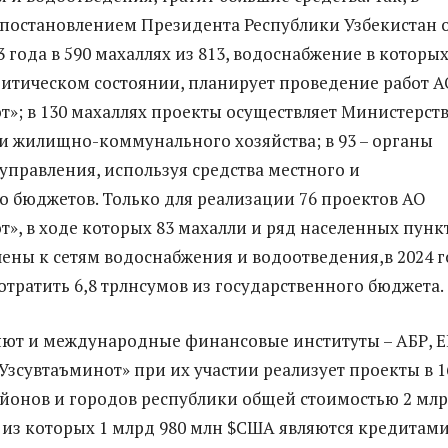
 постановлением Президента Республики Узбекистан 
3 года в 590 махаллях из 813, водоснабжение в которы
ритическом состоянии, планирует проведение работ А
т»; в 130 махаллях проекты осуществляет Министерст
 и жилищно-коммунального хозяйства; в 93 – органы
управления, используя средства местного и
 бюджетов. Только для реализации 76 проектов АО
т», в ходе которых 83 махалли и ряд населенных пунк
ены к сетям водоснабжения и водоотведения,в 2024 г
отратить 6,8 трлнсумов из государственного бюджета.
ют и международные финансовые институты – АБР, Е
«Узсувтаъминот» при их участии реализует проекты в 1
айонов и городов республики общей стоимостью 2 мл
 из которых 1 млрд 980 млн $США являются кредитами