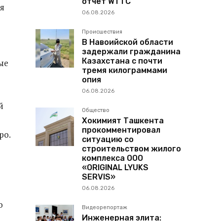
отчет WTTC
мя
06.08.2026
Происшествия
В Навоийской области
задержали гражданина
Казахстана с почти
ые
тремя килограммами
опия
06.08.2026
й
Общество
Хокимият Ташкента
прокомментировал
ро.
ситуацию со
строительством жилого
комплекса ООО
«ORIGINAL LYUKS
SERVIS»
06.08.2026
о
Видеорепортаж
Инженерная элита: