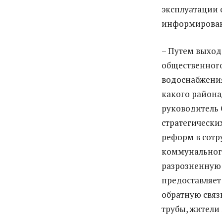
эксплуатации о
информирован
– Путем выход
общественного
водоснабжения
какого района
руководитель 
стратегически
реформ в сотр
коммунального
разрозненную
предоставляет
обратную связ
трубы, жители