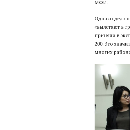
МФИ.
Однако дело п
«вылетают в тр
приняли в эксп
200. Это значи
многих районо