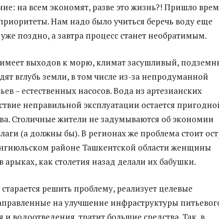
ние: на всем экономят, разве это жизнь?! Пришло вре
приоритеты. Нам надо было учиться беречь воду еще
 уже поздно, а завтра процесс станет необратимым.
 имеет выходов к морю, климат засушливый, подземн
дят вглубь земли, в том числе из-за непродуманной
ьев – естественных насосов. Вода из артезианских
ствие неправильной эксплуатации остается пригодно
ва. Столичные жители не задумываются об экономии
аги (а должны бы). В регионах же проблема стоит ост
Янгиюльском районе Ташкентской области женщины
в арыках, как столетия назад делали их бабушки.
 старается решить проблему, реализует целевые
аправленные на улучшение инфраструктуры питьевог
 и водоотведения, тратит большие средства. Так, в