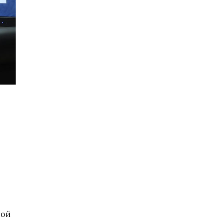
о
ной