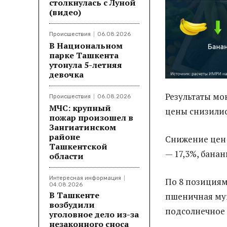
столкнулась с Луной
(видео)
Происшествия
06.08.2026
В Национальном
парке Ташкента
утонула 5-летняя
девочка
Результаты мо
Происшествия
06.08.2026
МЧС: крупный
цены снизилис
пожар произошел в
Зангиатинском
районе
Снижение цен 
Ташкентской
— 17,3%, банан
области
Интересная информация
По 8 позициям
04.08.2026
В Ташкенте
пшеничная мука
возбудили
подсолнечное 
уголовное дело из-за
незаконного сноса