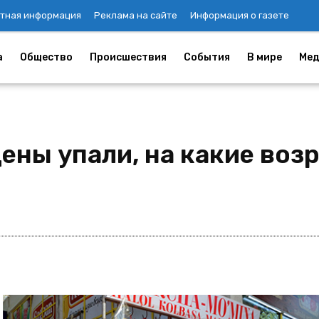
тная информация
Реклама на сайте
Информация о газете
а
Общество
Происшествия
События
В мире
Мед
ены упали, на какие воз