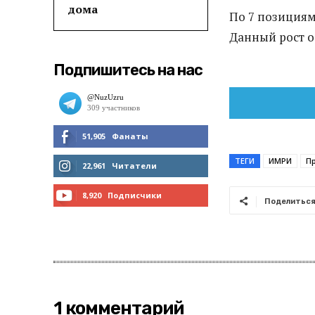
дома
По 7 позициям
Данный рост о
Подпишитесь на нас
51,905
Фанаты
ТЕГИ
ИМРИ
П
МНЕ НРАВИТСЯ
22,961
Читатели
ЧИТАТЬ
8,920
Подписчики
Поделитьс
ПОДПИСАТЬСЯ
1 комментарий