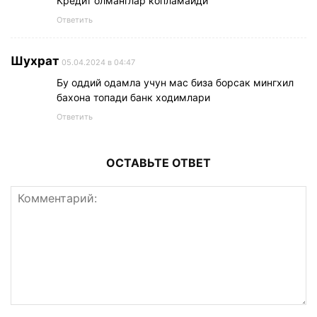
Кредит олманглар копламайди
Ответить
Шухрат
05.04.2024 в 04:47
Бу оддий одамла учун мас биза борсак мингхил
бахона топади банк ходимлари
Ответить
ОСТАВЬТЕ ОТВЕТ