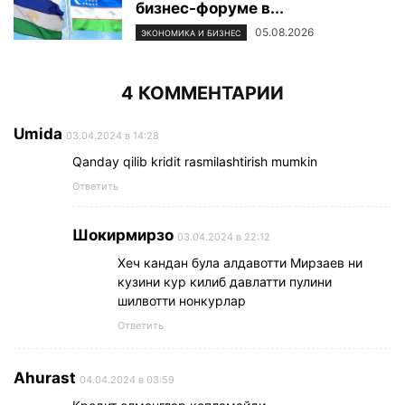
бизнес-форуме в...
05.08.2026
ЭКОНОМИКА И БИЗНЕС
4 КОММЕНТАРИИ
Umida
03.04.2024 в 14:28
Qanday qilib kridit rasmilashtirish mumkin
Ответить
Шокирмирзо
03.04.2024 в 22:12
Хеч кандан була алдавотти Мирзаев ни
кузини кур килиб давлатти пулини
шилвотти нонкурлар
Ответить
Ahurast
04.04.2024 в 03:59