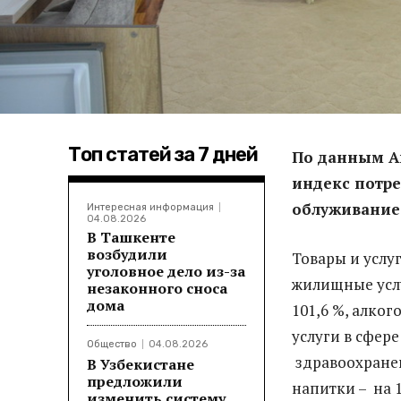
Топ статей за 7 дней
По данным Аг
индекс потре
облуживание 
Интересная информация
04.08.2026
В Ташкенте
возбудили
Товары и услу
уголовное дело из-за
жилищные услуг
незаконного сноса
дома
101,6 %, алког
услуги в сфере
Общество
04.08.2026
здравоохранен
В Узбекистане
предложили
напитки – на 1
изменить систему