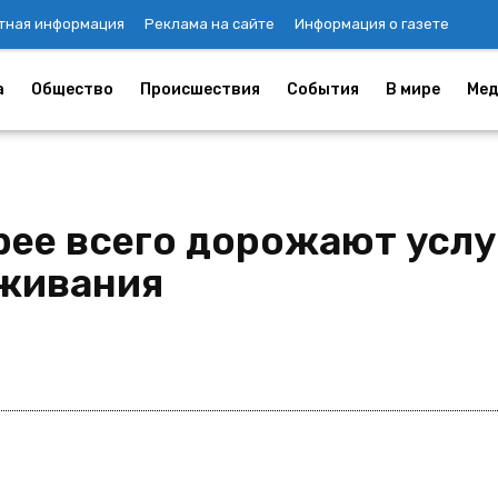
тная информация
Реклама на сайте
Информация о газете
а
Общество
Происшествия
События
В мире
Мед
рее всего дорожают услу
уживания