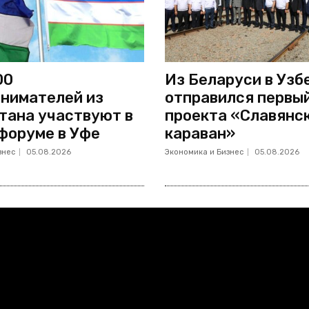
00
Из Беларуси в Узб
нимателей из
отправился первы
тана участвуют в
проекта «Славянс
форуме в Уфе
караван»
знес
05.08.2026
Экономика и Бизнес
05.08.2026