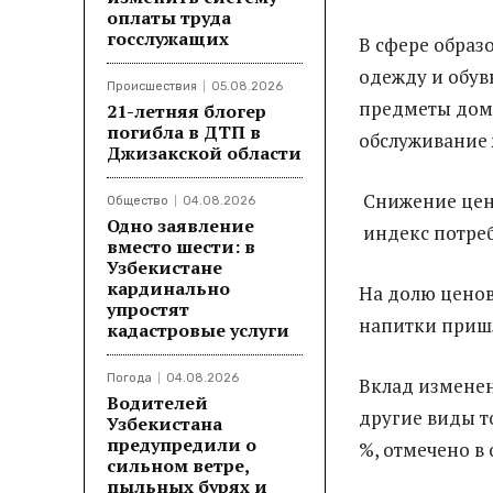
оплаты труда
госслужащих
В сфере образ
одежду и обув
Происшествия
05.08.2026
предметы дома
21-летняя блогер
погибла в ДТП в
обслуживание ж
Джизакской области
Снижение цен 
Общество
04.08.2026
Одно заявление
индекс потреб
вместо шести: в
Узбекистане
кардинально
На долю ценов
упростят
напитки пришл
кадастровые услуги
Погода
04.08.2026
Вклад изменен
Водителей
другие виды т
Узбекистана
предупредили о
%, отмечено в 
сильном ветре,
пыльных бурях и