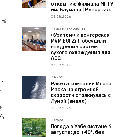
открытию филиала МГТУ
им. Баумана | Репортаж
06.08.2026
 %,
Наука и технологии
«Узатом» и венгерская
MVM EGI Zrt. обсудили
внедрение систем
сухого охлаждения для
АЭС
06.08.2026
В мире
ые
Ракета компании Илона
Маска на огромной
.
скорости столкнулась с
Луной (видео)
 и
06.08.2026
6,1
Погода
Погода в Узбекистане 6
августа: до +40°, без