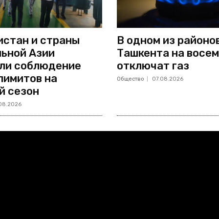
стан и страны
В одном из районо
ьной Азии
Ташкента на восем
ли соблюдение
отключат газ
лимитов на
Общество
07.08.2026
й сезон
08.2026