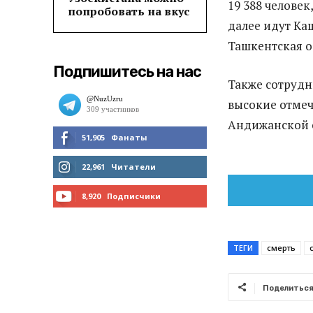
19 388 человек
попробовать на вкус
далее идут Каш
Ташкентская об
Подпишитесь на нас
Также сотрудн
высокие отмеч
Андижанской о
51,905
Фанаты
МНЕ НРАВИТСЯ
22,961
Читатели
ЧИТАТЬ
8,920
Подписчики
ПОДПИСАТЬСЯ
ТЕГИ
смерть
Поделитьс