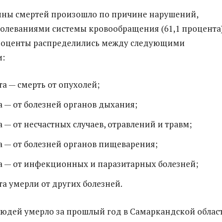
ины смертей произошло по причине нарушений,
олеваниями системы кровообращения (61,1 процента)
роценты распределились между следующими
и:
та — смерть от опухолей;
а — от болезней органов дыхания;
а — от несчастных случаев, отравлений и травм;
а — от болезней органов пищеварения;
а — от инфекционных и паразитарных болезней;
та умерли от других болезней.
людей умерло за прошлый год в Самаркандской облас