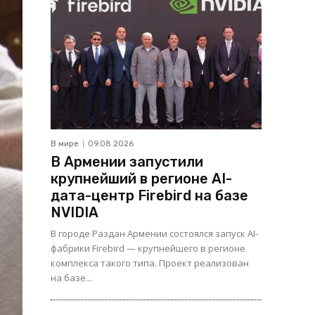
В мире
09.08.2026
В Армении запустили
крупнейший в регионе AI-
дата-центр Firebird на базе
NVIDIA
В городе Раздан Армении состоялся запуск AI-
фабрики Firebird — крупнейшего в регионе
комплекса такого типа. Проект реализован
на базе...