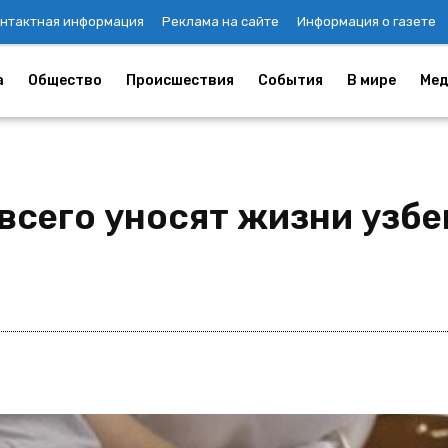
нтактная информация
Реклама на сайте
Информация о газете
а
Общество
Происшествия
События
В мире
Мед
 всего уносят жизни узб