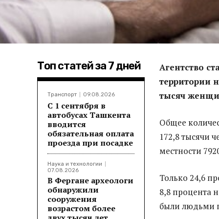
Топ статей за 7 дней
Агентство ст
территории н
тысяч женщи
Транспорт
09.08.2026
С 1 сентября в
автобусах Ташкента
Общее количес
вводится
обязательная оплата
172,8 тысячи ч
проезда при посадке
местности 7920
Наука и технологии
07.08.2026
Только 24,6 п
В Фергане археологи
обнаружили
8,8 процента н
сооружения
были людьми п
возрастом более
двух тысяч лет