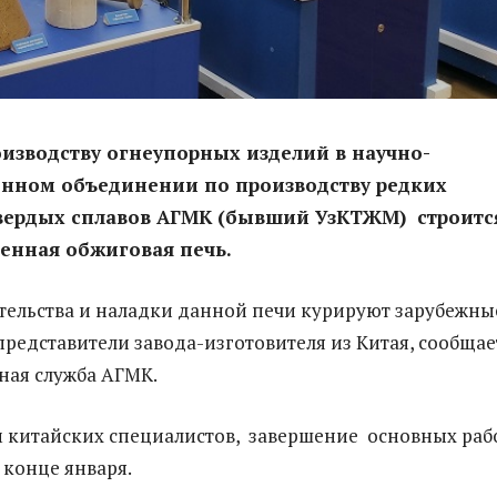
оизводству огнеупорных изделий в научно-
енном объединении по производству редких
твердых сплавов АГМК (бывший УзКТЖМ) строитс
енная обжиговая печь.
тельства и наладки данной печи курируют зарубежны
представители завода-изготовителя из Китая, сообщае
ая служба АГМК.
 китайских специалистов, завершение основных раб
 конце января.