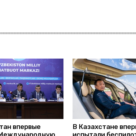
тан впервые
В Казахстане впе
 Международную
испытали беспило