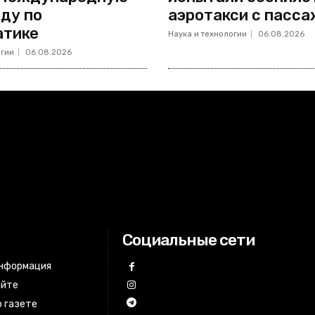
ду по
аэротакси с пасс
атике
Наука и технологии
06.08.2026
огии
06.08.2026
Социальные сети
информация
айте
 газете