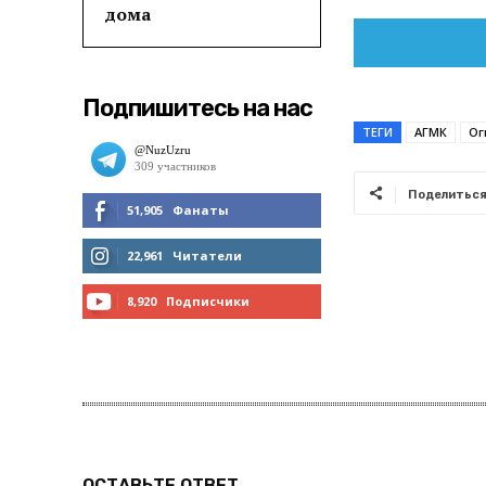
дома
Подпишитесь на нас
ТЕГИ
АГМК
Ог
Поделитьс
51,905
Фанаты
МНЕ НРАВИТСЯ
22,961
Читатели
ЧИТАТЬ
8,920
Подписчики
ПОДПИСАТЬСЯ
ОСТАВЬТЕ ОТВЕТ