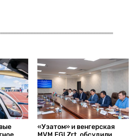
рвые
«Узатом» и венгерская
тное
MVM EGI Zrt. обсудили