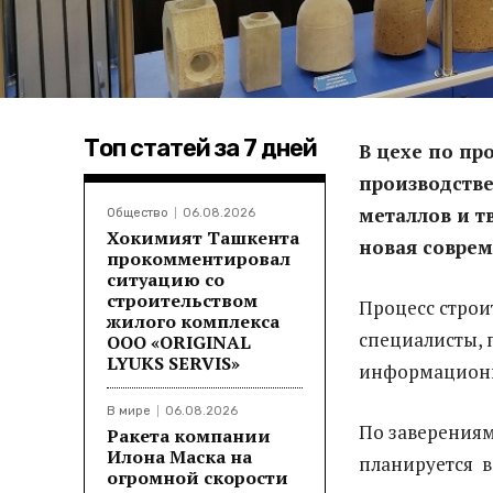
Топ статей за 7 дней
В цехе по пр
производств
металлов и 
Общество
06.08.2026
Хокимият Ташкента
новая соврем
прокомментировал
ситуацию со
строительством
Процесс строи
жилого комплекса
специалисты, 
ООО «ORIGINAL
LYUKS SERVIS»
информационн
В мире
06.08.2026
По заверениям
Ракета компании
Илона Маска на
планируется в
огромной скорости