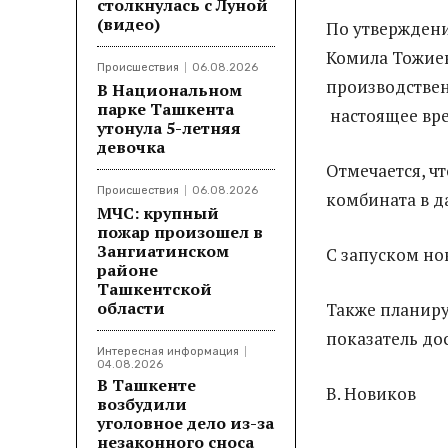
столкнулась с Луной
(видео)
По утверждени
Комила Тожиев
Происшествия
06.08.2026
производствен
В Национальном
парке Ташкента
настоящее вре
утонула 5-летняя
девочка
Отмечается, ч
Происшествия
06.08.2026
комбината в д
МЧС: крупный
пожар произошел в
Зангиатинском
С запуском но
районе
Ташкентской
области
Также планиру
показатель до
Интересная информация
04.08.2026
В Ташкенте
В. Новиков
возбудили
уголовное дело из-за
незаконного сноса