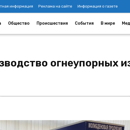
тная информация
Реклама на сайте
Информация о газете
а
Общество
Происшествия
События
В мире
Мед
зводство огнеупорных и