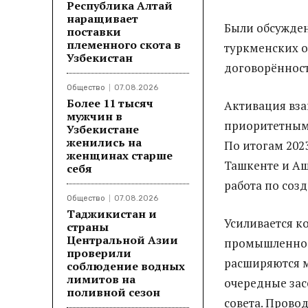
Республика Алтай
наращивает
Были обсужден
поставки
племенного скота в
туркменских о
Узбекистан
договорённост
Общество
07.08.2026
Более 11 тысяч
Активация вза
мужчин в
приоритетным
Узбекистане
женились на
По итогам 202
женщинах старше
Ташкенте и Аш
себя
работа по соз
Общество
07.08.2026
Таджикистан и
Усиливается к
страны
Центральной Азии
промышленност
проверили
расширяются 
соблюдение водных
лимитов на
очередные за
поливной сезон
совета. Прово