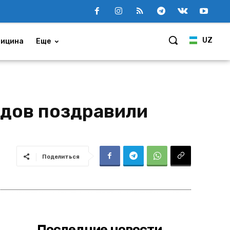
UZ
ицина
Еще
едов поздравили
Поделиться
Последние новости