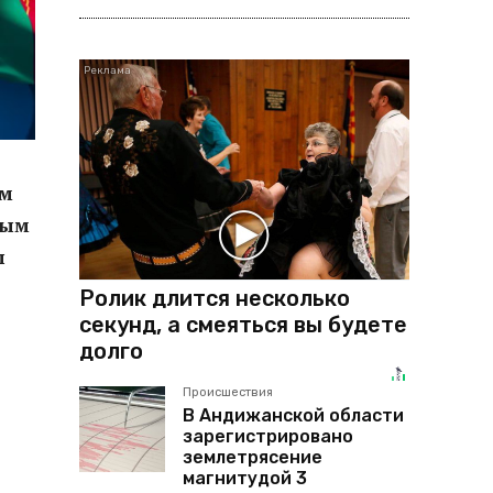
ом
ным
ы
Ролик длится несколько
секунд, а смеяться вы будете
долго
Происшествия
В Андижанской области
зарегистрировано
землетрясение
магнитудой 3