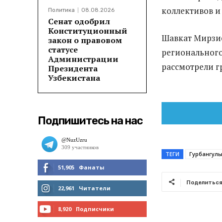
коллективов и
Политика
08.08.2026
Сенат одобрил
Конституционный
Шавкат Мирзи
закон о правовом
статусе
регионального
Администрации
рассмотрели гр
Президента
Узбекистана
Подпишитесь на нас
ТЕГИ
Гурбангул
51,905
Фанаты
Поделитьс
МНЕ НРАВИТСЯ
22,961
Читатели
ЧИТАТЬ
8,920
Подписчики