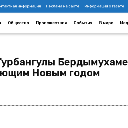
нтактная информация
Реклама на сайте
Информация о газете
а
Общество
Происшествия
События
В мире
Мед
Гурбангулы Бердымухам
пающим Новым годом