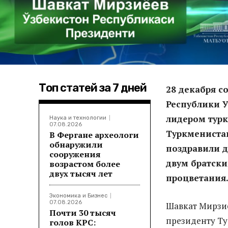
Топ статей за 7 дней
28 декабря с
Республики 
лидером турк
Наука и технологии
07.08.2026
Туркмениста
В Фергане археологи
обнаружили
поздравили д
сооружения
двум братски
возрастом более
двух тысяч лет
процветания
Экономика и Бизнес
07.08.2026
Шавкат Мирзиё
Почти 30 тысяч
президенту Т
голов КРС: