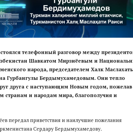
остоялся телефонный разговор между президент
Узбекистан Шавкатом Мирзиёевым и Националь
менского народа, председателем Халк Маслахат
на Гурбангулы Бердымухамедовым. Они тепло
руг друга с наступающим Новым годом, пожелав
м странам и народам мира, благополучия и
.
ев передал приветствия и наилучшие пожелания
уркменистана Сердару Бердымухамедову.