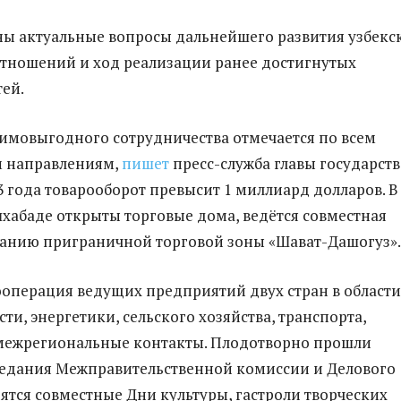
ы актуальные вопросы дальнейшего развития узбекс
тношений и ход реализации ранее достигнутых
ей.
имовыгодного сотрудничества отмечается по всем
 направлениям,
пишет
пресс-служба главы государств
3 года товарооборот превысит 1 миллиард долларов. В
хабаде открыты торговые дома, ведётся совместная
данию приграничной торговой зоны «Шават-Дашогуз».
ооперация ведущих предприятий двух стран в области
и, энергетики, сельского хозяйства, транспорта,
межрегиональные контакты. Плодотворно прошли
седания Межправительственной комиссии и Делового
дятся совместные Дни культуры, гастроли творческих