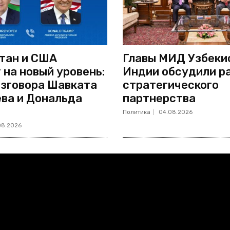
тан и США
Главы МИД Узбеки
 на новый уровень:
Индии обсудили р
азговора Шавката
стратегического
ва и Дональда
партнерства
Политика
04.08.2026
08.2026