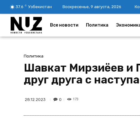
C
37.6
Узбекистан
Воскресенье, 9 августа, 2026
Ко
Все новости
Политика
Экономик
Политика
Шавкат Мирзиёев и 
друг друга с насту
173
0
28.12.2023