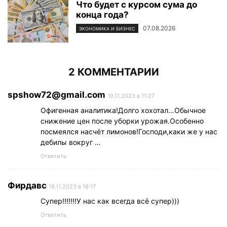
Что будет с курсом сума до
конца года?
07.08.2026
ЭКОНОМИКА И БИЗНЕС
2 КОММЕНТАРИИ
spshow72@gmail.com
19.11.2023 в 11:27
Офигенная аналитика!Долго хохотал…Обычное
снижение цен после уборки урожая.Особенно
посмеялся насчёт лимонов!Господи,каки же у нас
дебилы вокруг …
Ответить
Фирдавс
19.11.2023 в 18:17
Супер!!!!!!!У нас как всегда всё супер)))
Ответить