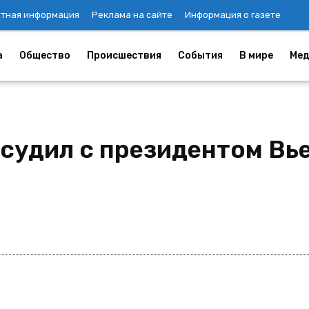
ктная информация
Реклама на сайте
Информация о газете
а
Общество
Происшествия
События
В мире
Мед
судил с президентом Вь