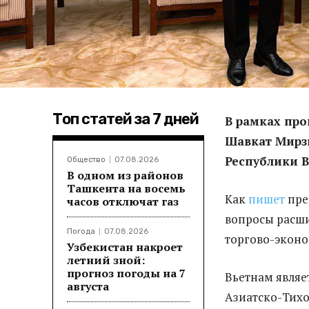
Топ статей за 7 дней
В рамках про
Шавкат Мирзи
Республики 
Общество
07.08.2026
В одном из районов
Ташкента на восемь
Как
пишет
пре
часов отключат газ
вопросы расши
Погода
07.08.2026
торгово-эконо
Узбекистан накроет
летний зной:
прогноз погоды на 7
Вьетнам являе
августа
Азиатско-Тихо