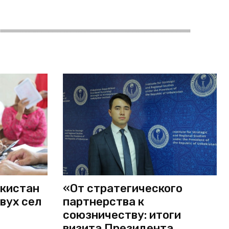
екистан
«От стратегического
вух сел
партнерства к
союзничеству: итоги
визита Президента