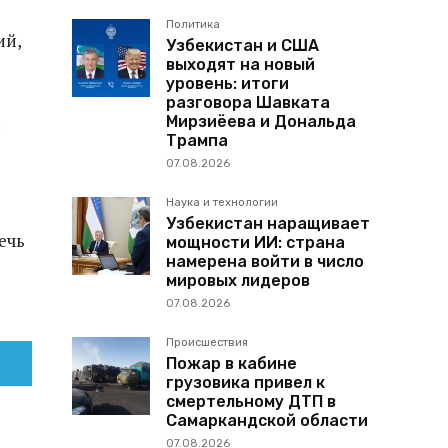
Политика
ий,
Узбекистан и США
выходят на новый
уровень: итоги
разговора Шавката
Мирзиёева и Дональда
и
Трампа
07.08.2026
Наука и технологии
Узбекистан наращивает
ечь
мощности ИИ: страна
намерена войти в число
мировых лидеров
07.08.2026
Происшествия
Пожар в кабине
грузовика привел к
смертельному ДТП в
Самаркандской области
07.08.2026