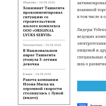
активизировал
Общество
06.08.2026
Хокимият Ташкента
взаимной торг
прокомментировал
в том числе в 
ситуацию со
строительством
жилого комплекса
Лидеры Узбеки
ООО «ORIGINAL
LYUKS SERVIS»
ведущих комп
электротехник
Происшествия
06.08.2026
пищевой и дру
В Национальном
парке Ташкента
специальных э
утонула 5-летняя
шла о развити
девочка
В мире
06.08.2026
Ракета компании
Илона Маска на
огромной скорости
столкнулась с Луной
(видео)
ТЕГИ
Вьетнам