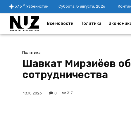
C
37.5
Узбекистан
Суббота, 8 августа, 2026
Конта
Все новости
Политика
Экономик
Политика
Шавкат Мирзиёев об
сотрудничества
217
0
18.10.2023