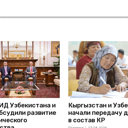
ИД Узбекистана и
Кыргызстан и Узб
бсудили развитие
начали передачу д
ического
в состав КР
ства
Политика
03.08.2026