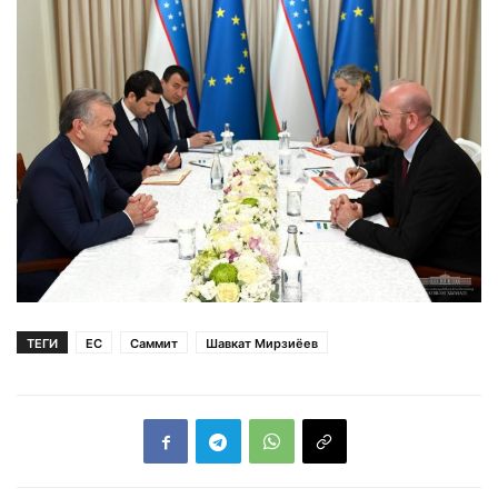
ТЕГИ
ЕС
Саммит
Шавкат Мирзиёев