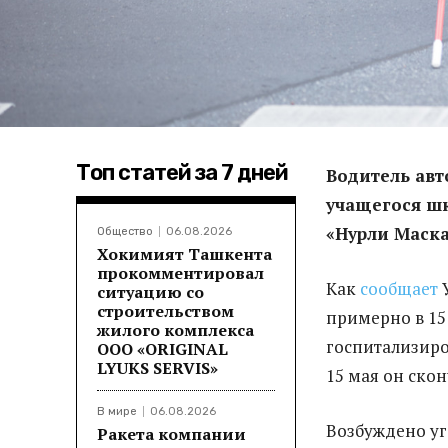
Топ статей за 7 дней
Водитель авт
учащегося шк
«Нурли Маска
Общество
06.08.2026
Хокимият Ташкента
прокомментировал
Как
сообщает
ситуацию со
строительством
примерно в 15
жилого комплекса
госпитализиро
ООО «ORIGINAL
LYUKS SERVIS»
15 мая он ско
В мире
06.08.2026
Возбуждено уг
Ракета компании