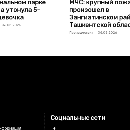
нальном парке
МЧС: крупный пож
а утонула 5-
произошел в
девочка
Зангиатинском ра
Ташкентской обла
06.08.2026
Происшествия
06.08.2026
Социальные сети
информация