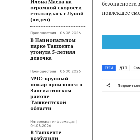
Илона Маска на
безопасности 
огромной скорости
повлекшее смер
столкнулась с Луной
(видео)
Происшествия
06.08.2026
В Национальном
парке Ташкента
утонула 5-летняя
девочка
ТЕГИ
ДТП
Са
Происшествия
06.08.2026
МЧС: крупный
пожар произошел в
Поделитьс
Зангиатинском
районе
Ташкентской
области
Интересная информация
04.08.2026
В Ташкенте
возбудили