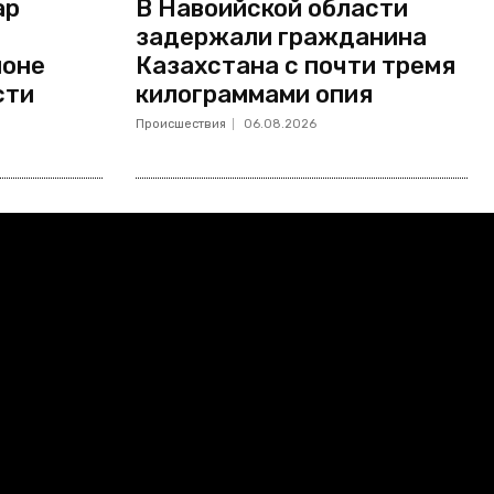
ар
В Навоийской области
задержали гражданина
йоне
Казахстана с почти тремя
сти
килограммами опия
Происшествия
06.08.2026