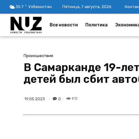
C
35.7
Узбекистан
Пятница, 7 августа, 2026
Контак
Все новости
Политика
Экономик
Происшествия
В Самарканде 19-ле
детей был сбит авто
872
0
19.05.2023