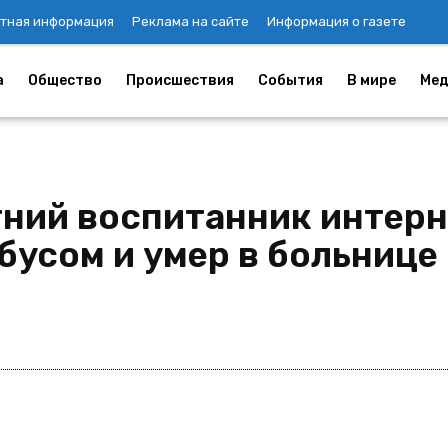
тная информация
Реклама на сайте
Информация о газете
а
Общество
Происшествия
События
В мире
Мед
тний воспитанник интерн
бусом и умер в больнице