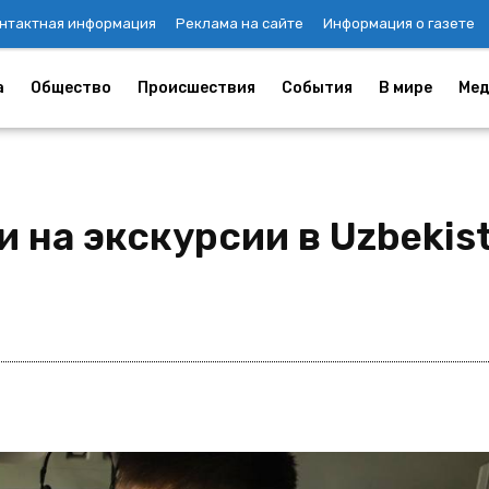
нтактная информация
Реклама на сайте
Информация о газете
а
Общество
Происшествия
События
В мире
Мед
на экскурсии в Uzbekist