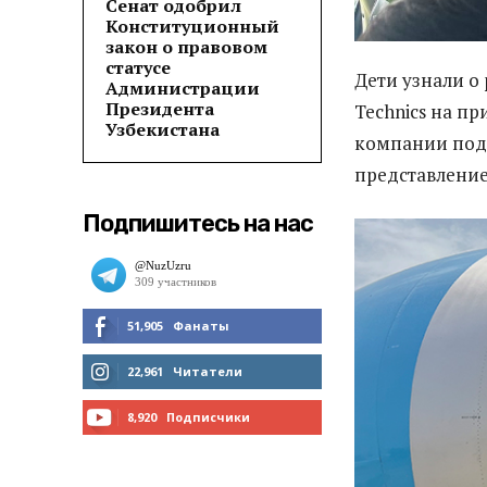
Сенат одобрил
Конституционный
закон о правовом
статусе
Дети узнали о 
Администрации
Президента
Technics на п
Узбекистана
компании под
представление
Подпишитесь на нас
51,905
Фанаты
МНЕ НРАВИТСЯ
22,961
Читатели
ЧИТАТЬ
8,920
Подписчики
ПОДПИСАТЬСЯ