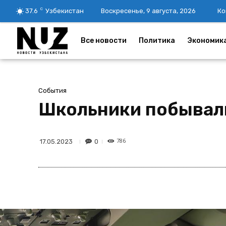
C
37.6
Узбекистан
Воскресенье, 9 августа, 2026
Ко
Все новости
Политика
Экономик
События
Школьники побывали 
786
0
17.05.2023