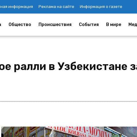
тная информация
Реклама на сайте
Информация о газете
а
Общество
Происшествия
События
В мире
Мед
е ралли в Узбекистане з