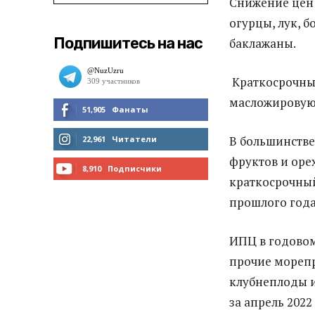
Снижение цен 
огурцы, лук, б
Подпишитесь на нас
баклажаны.
Краткосрочны
масложировую 
51,905
Фанаты
МНЕ НРАВИТСЯ
В большинстве
22,961
Читатели
фруктов и орех
ЧИТАТЬ
8,910
Подписчики
краткосрочный
ПОДПИСАТЬСЯ
прошлого года
ИПЦ в годовом
прочие морепр
клубнеплоды и
за апрель 2022