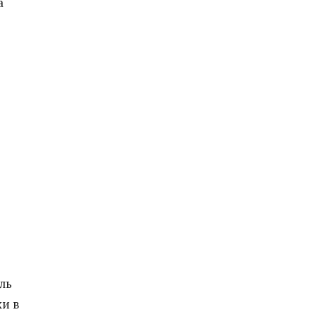
а
ль
хи в