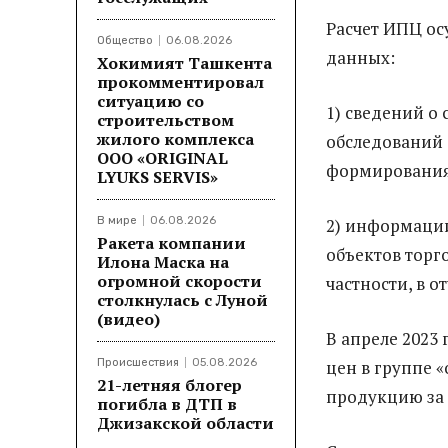
Расчет ИПЦ ос
Общество
06.08.2026
данных:
Хокимият Ташкента
прокомментировал
ситуацию со
1) сведений о
строительством
жилого комплекса
обследований 
ООО «ORIGINAL
формирования
LYUKS SERVIS»
В мире
06.08.2026
2) информации
Ракета компании
объектов торго
Илона Маска на
огромной скорости
частности, в от
столкнулась с Луной
(видео)
В апреле 2023
Происшествия
05.08.2026
цен в группе 
21-летняя блогер
продукцию за а
погибла в ДТП в
Джизакской области