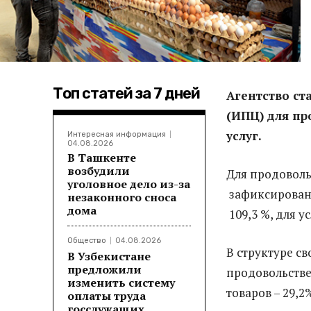
Топ статей за 7 дней
Агентство ст
(ИПЦ) для п
услуг.
Интересная информация
04.08.2026
В Ташкенте
возбудили
Для продоволь
уголовное дело из-за
зафиксирован 
незаконного сноса
дома
109,3 %, для у
Общество
04.08.2026
В структуре с
В Узбекистане
предложили
продовольстве
изменить систему
товаров – 29,2
оплаты труда
госслужащих