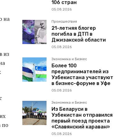
106 стран
05.08.2026
о на
Происшествия
21-летняя блогер
погибла в ДТП в
Джизакской области
05.08.2026
в из
Экономика и Бизнес
на
Более 100
х
предпринимателей из
Узбекистана участвуют
в бизнес-форуме в Уфе
05.08.2026
с
Экономика и Бизнес
Из Беларуси в
Узбекистан отправился
 их
первый поезд проекта
а по
«Славянский караван»
05.08.2026