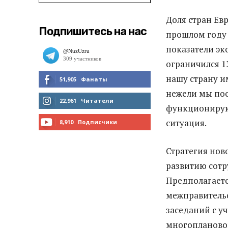
Доля стран Ев
Подпишитесь на нас
прошлом году 
показатели эк
ограничился 1
нашу страну и
51,905
Фанаты
нежели мы пос
МНЕ НРАВИТСЯ
22,961
Читатели
функционирующ
ЧИТАТЬ
ситуация.
8,910
Подписчики
ПОДПИСАТЬСЯ
Стратегия нов
развитию сотр
Предполагает
межправитель
заседаний с у
многоплановог