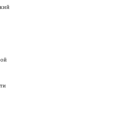
ский
ной
ти