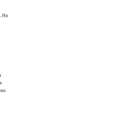
. На
и
в
 на