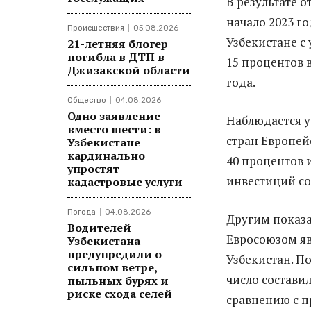
В результате 
начало 2023 г
Происшествия
05.08.2026
Узбекистане с 
21-летняя блогер
погибла в ДТП в
15 процентов 
Джизакской области
года.
Общество
04.08.2026
Одно заявление
Наблюдается у
вместо шести: в
стран Европейс
Узбекистане
кардинально
40 процентов 
упростят
инвестиций со
кадастровые услуги
Погода
04.08.2026
Другим показа
Водителей
Евросоюзом яв
Узбекистана
предупредили о
Узбекистан. П
сильном ветре,
число составил
пыльных бурях и
риске схода селей
сравнению с 