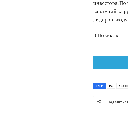
инвестора. По
вложений за р
лидеров входя
В.Новиков
ТЕГИ
ЕС
Зако
Поделитьс