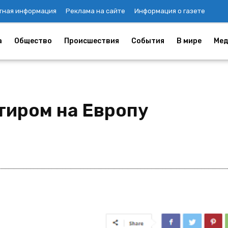
тная информация
Реклама на сайте
Информация о газете
а
Общество
Происшествия
События
В мире
Мед
тиром на Европу