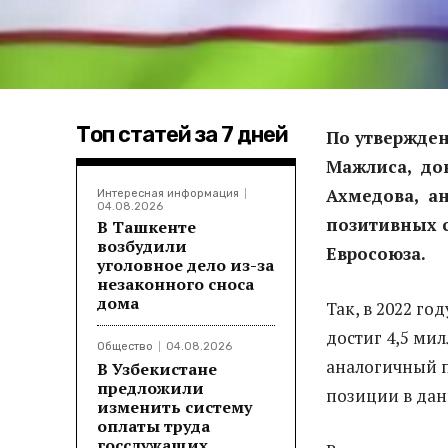
Топ статей за 7 дней
По утвержде
Мажлиса, док
Ахмедова, ан
Интересная информация
04.08.2026
позитивных 
В Ташкенте
возбудили
Евросоюза.
уголовное дело из-за
незаконного сноса
дома
Так, в 2022 г
достиг 4,5 ми
Общество
04.08.2026
аналогичный п
В Узбекистане
предложили
позиции в дан
изменить систему
оплаты труда
госслужащих