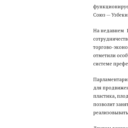
функционируе
Союз — Узбеки
На недавнем 1
сотрудничеств
торгово-эконо
отметили особ
системе префе
Парламентари
для продвижен
пластика, пло
позволит заня
реализовыват