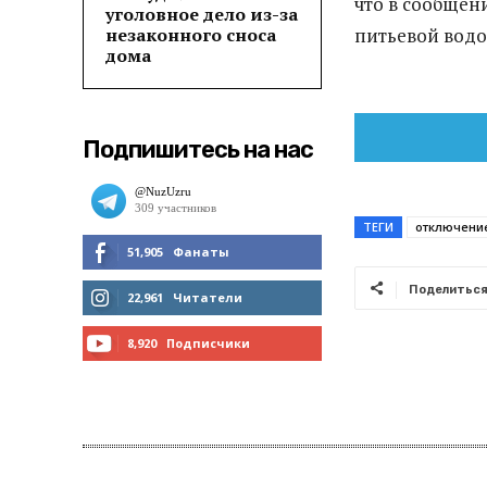
что в сообщен
уголовное дело из-за
незаконного сноса
питьевой водо
дома
Подпишитесь на нас
ТЕГИ
отключени
51,905
Фанаты
Поделитьс
МНЕ НРАВИТСЯ
22,961
Читатели
ЧИТАТЬ
8,920
Подписчики
ПОДПИСАТЬСЯ