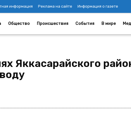
тная информация
Реклама на сайте
Информация о газете
а
Общество
Происшествия
События
В мире
Мед
ях Яккасарайского район
 воду