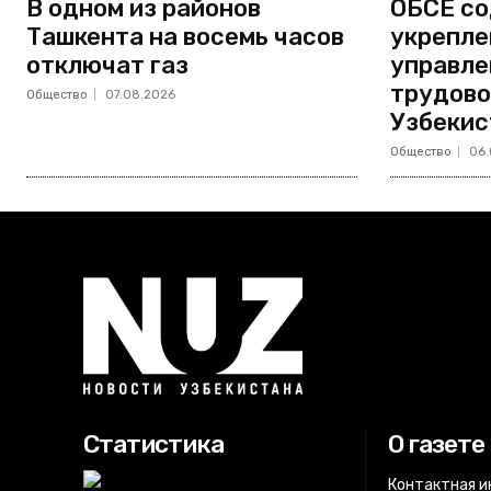
В одном из районов
ОБСЕ со
Ташкента на восемь часов
укрепле
отключат газ
управле
трудово
Общество
07.08.2026
Узбекис
Общество
06.
Статистика
О газете
Контактная 