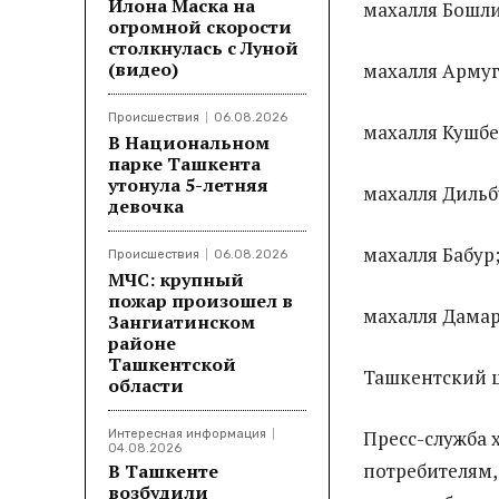
Илона Маска на
махалля Бошли
огромной скорости
столкнулась с Луной
(видео)
махалля Армуг
Происшествия
06.08.2026
махалля Кушбе
В Национальном
парке Ташкента
утонула 5-летняя
махалля Дильб
девочка
махалля Бабур
Происшествия
06.08.2026
МЧС: крупный
пожар произошел в
махалля Дамар
Зангиатинском
районе
Ташкентской
Ташкентский ц
области
Пресс-служба 
Интересная информация
04.08.2026
потребителям,
В Ташкенте
возбудили