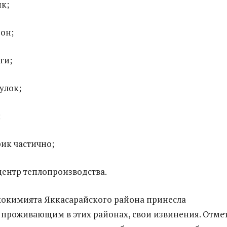
к;
он;
ги;
улок;
;
ик частично;
ентр теплопроизводства.
хокимията Яккасарайского района принесла
 проживающим в этих районах, свои извинения. Отме