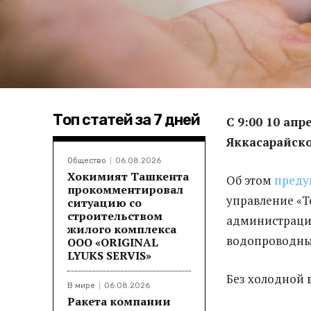
Топ статей за 7 дней
С 9:00 10 апр
Яккасарайско
Общество
06.08.2026
Хокимият Ташкента
Об этом
преду
прокомментировал
управление «Т
ситуацию со
строительством
администрации
жилого комплекса
водопроводных
ООО «ORIGINAL
LYUKS SERVIS»
Без холодной в
В мире
06.08.2026
Ракета компании