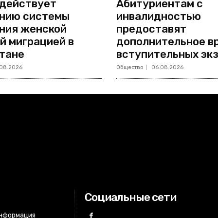
действует
Абитуриентам с
нию системы
инвалидностью
ния женской
предоставят
й миграцией в
дополнительное в
тане
вступительных эк
08.2026
Общество
06.08.2026
Социальные сети
информация