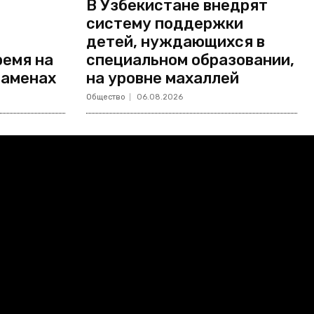
В Узбекистане внедрят
систему поддержки
детей, нуждающихся в
ремя на
специальном образовании,
заменах
на уровне махаллей
Общество
06.08.2026