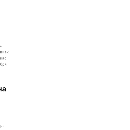
»
овках
ября
на
бря