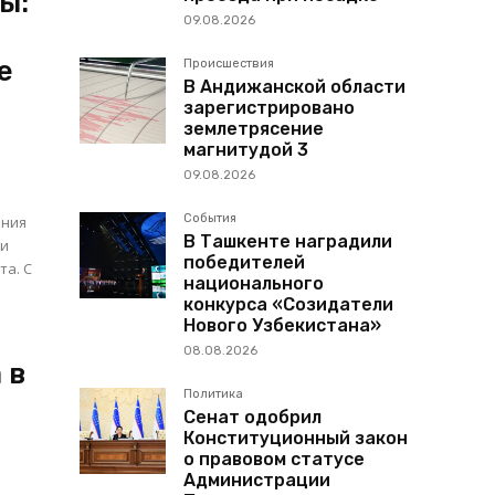
ы:
09.08.2026
е
Происшествия
В Андижанской области
зарегистрировано
землетрясение
магнитудой 3
ы
09.08.2026
События
В Ташкенте наградили
ии
победителей
та. С
национального
конкурса «Созидатели
Нового Узбекистана»
08.08.2026
 в
Политика
Сенат одобрил
Конституционный закон
о правовом статусе
Администрации