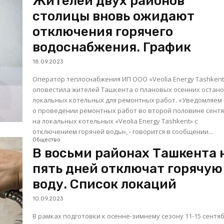
Жителей двух районов
столицы вновь ожидают
отключения горячего
водоснабжения. График
18.09.2023
Оператор теплоснабжения ИП ООО «Veolia Energy Tashkent
оповестила жителей Ташкента о плановых осенних остан
локальных котельных для ремонтных работ. «Уведомляем вас
о проведении ремонтных работ во второй половине сент
на локальных котельных «Veolia Energy Tashkent» с
отключением горячей воды», - говорится в сообщении...
Общество
В восьми районах Ташкента 
пять дней отключат горячую
воду. Cписок локаций
10.09.2023
В рамках подготовки к осенне-зимнему сезону 11-15 сентя