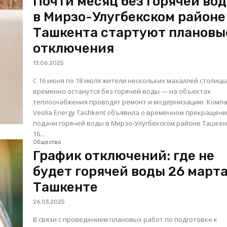
Почти месяц без горячей вод
в Мирзо-Улугбекском районе
Ташкента стартуют плановы
отключения
13.06.2025
С 16 июня по 18 июля жители нескольких махаллей столиц
временно останутся без горячей воды — на объектах
теплоснабжения проводят ремонт и модернизацию. Компания
Veolia Energy Tashkent объявила о временном прекращен
подачи горячей воды в Мирзо-Улугбекском районе Ташкен
16...
Общество
График отключений: где не
будет горячей воды 26 марта
Ташкенте
26.03.2025
В связи с проведением плановых работ по подготовке к