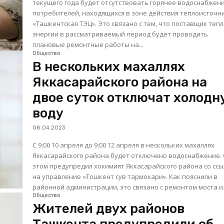
текущего года будет отсутствовать горячее водоснабжени
потребителей, находящихся в зоне действия теплоисточн
«Ташкентская ТЭЦ». Это связано с тем, что поставщик тепловой
энергии в рассматриваемый период будет проводить
плановые ремонтные работы на...
Общество
В нескольких махаллях
Яккасарайского района на
двое суток отключат холод
воду
08.04.2023
С 9:00 10 апреля до 9:00 12 апреля в нескольких махаллях
Яккасарайского района будет отключено водоснабжение. Об
этом предупредил хокимият Яккасарайского района со сс
на управление «Тошкент сув тармокари». Как пояснили в
районной администрации, это связано с ремонтом моста и.
Общество
Жителей двух районов