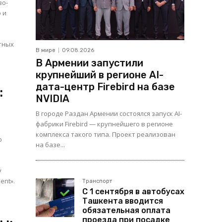
зо-
 и
стных
В мире
09.08.2026
В Армении запустили
крупнейший в регионе AI-
дата-центр Firebird на базе
:
NVIDIA
В городе Раздан Армении состоялся запуск AI-
фабрики Firebird — крупнейшего в регионе
комплекса такого типа. Проект реализован
о
на базе...
у
ent».
Транспорт
С 1 сентября в автобусах
Ташкента вводится
обязательная оплата
проезда при посадке