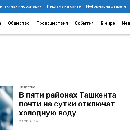
нтактная информация
Реклама на сайте
Информация о газете
а
Общество
Происшествия
События
В мире
Мед
Общество
В пяти районах Ташкента
почти на сутки отключат
холодную воду
03.08.2026