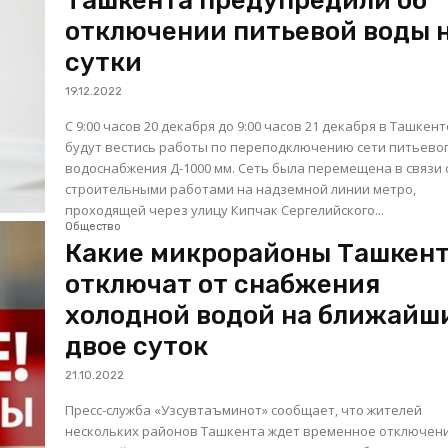
Ташкента предупредили об
отключении питьевой воды 
сутки
19.12.2022
С 9:00 часов 20 декабря до 9:00 часов 21 декабря в Ташкент
будут вестись работы по переподключению сети питьево
водоснабжения Д-1000 мм. Сеть была перемещена в связи 
строительными работами на надземной линии метро, ​​
проходящей через улицу Кипчак Сергелийского...
Общество
Какие микрорайоны Ташкен
отключат от снабжения
холодной водой на ближайш
двое суток
21.10.2022
Пресс-служба «Узсувтаъминот» сообщает, что жителей
нескольких районов Ташкента ждет временное отключен