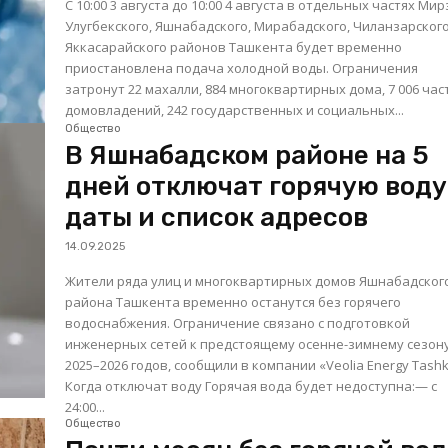
С 10:00 3 августа до 10:00 4 августа в отдельных частях Мир
Улугбекского, Яшнабадского, Мирабадского, Чиланзарского
Яккасарайского районов Ташкента будет временно
приостановлена подача холодной воды. Ограничения
затронут 22 махалли, 884 многоквартирных дома, 7 006 ча
домовладений, 242 государственных и социальных...
Общество
В Яшнабадском районе на 5
дней отключат горячую воду
даты и список адресов
14.09.2025
Жители ряда улиц и многоквартирных домов Яшнабадског
района Ташкента временно останутся без горячего
водоснабжения. Ограничение связано с подготовкой
инженерных сетей к предстоящему осенне-зимнему сезон
2025–2026 годов, сообщили в компании «Veolia Energy Tashk
Когда отключат воду Горячая вода будет недоступна:— с
24:00...
Общество